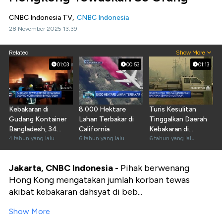
CNBC Indonesia TV,
CNBC Indonesia
28 November 2025 13:39
Related
Show More
01:03
00:53
01:13
Kebakaran di
8.000 Hektare
Turis Kesulitan
Gudang Kontainer
Lahan Terbakar di
Tinggalkan Daerah
Bangladesh, 34
California
Kebakaran di
Orang Tewas
4 tahun yang lalu
6 tahun yang lalu
Australia
6 tahun yang lalu
Jakarta, CNBC Indonesia -
Pihak berwenang
Hong Kong mengatakan jumlah korban tewas
akibat kebakaran dahsyat di beb...
Show More