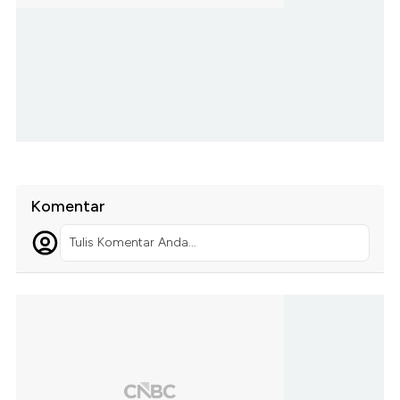
Komentar
Tulis Komentar Anda...