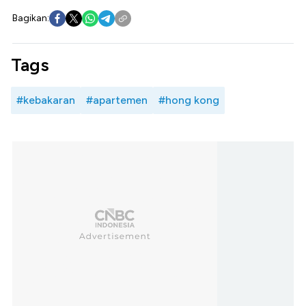
Bagikan:
Tags
#kebakaran
#apartemen
#hong kong