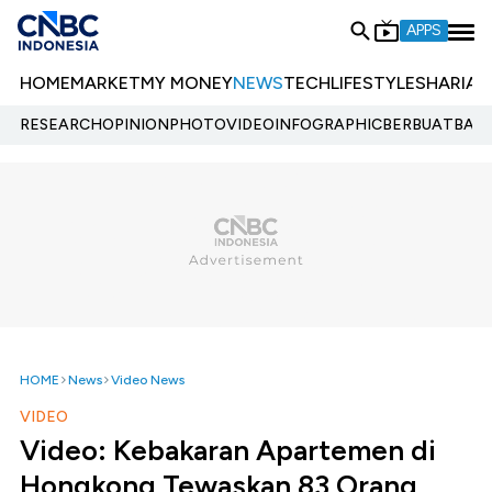
APPS
HOME
MARKET
MY MONEY
NEWS
TECH
LIFESTYLE
SHARIA
E
RESEARCH
OPINION
PHOTO
VIDEO
INFOGRAPHIC
BERBUATBAIK.
HOME
News
Video News
VIDEO
Video: Kebakaran Apartemen di
Hongkong Tewaskan 83 Orang