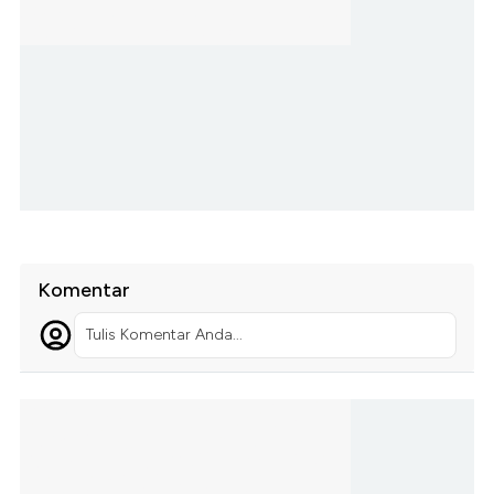
Komentar
Tulis Komentar Anda...