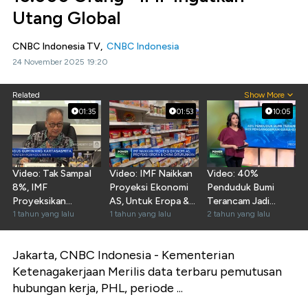
Utang Global
CNBC Indonesia TV,
CNBC Indonesia
24 November 2025 19:20
Related
Show More
01:35
01:53
10:05
Video: Tak SampaI
Video: IMF Naikkan
Video: 40%
8%, IMF
Proyeksi Ekonomi
Penduduk Bumi
Proyeksikan
AS, Untuk Eropa &
Terancam Jadi
Pertumbuhan
1 tahun yang lalu
China Diturunkan
1 tahun yang lalu
Pengangguran
2 tahun yang lalu
Ekonomi Era
Gara-Gara AI
Prabowo
Jakarta, CNBC Indonesia - Kementerian
Ketenagakerjaan
Merilis data terbaru pemutusan
hubungan kerja, PHL, periode ...