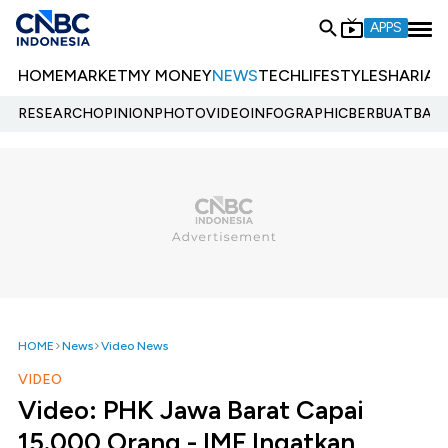
APPS
HOME
MARKET
MY MONEY
NEWS
TECH
LIFESTYLE
SHARIA
E
RESEARCH
OPINION
PHOTO
VIDEO
INFOGRAPHIC
BERBUATBAIK.
HOME
News
Video News
VIDEO
Video: PHK Jawa Barat Capai
15.000 Orang - IMF Ingatkan