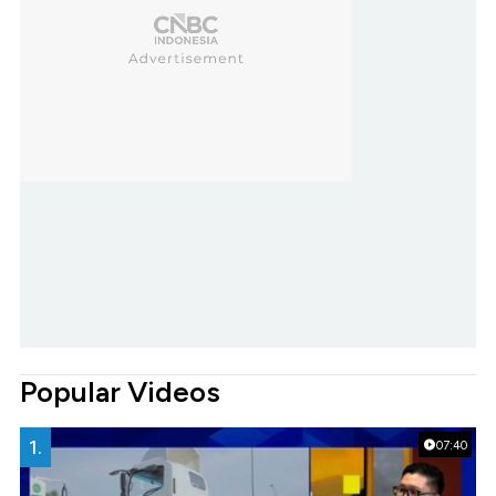
Popular Videos
1.
07:40