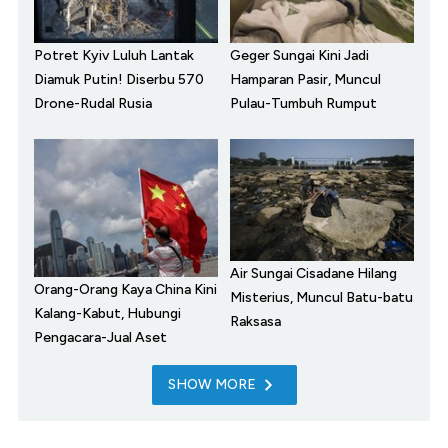
Potret Kyiv Luluh Lantak
Geger Sungai Kini Jadi
Diamuk Putin! Diserbu 570
Hamparan Pasir, Muncul
Drone-Rudal Rusia
Pulau-Tumbuh Rumput
Air Sungai Cisadane Hilang
Orang-Orang Kaya China Kini
Misterius, Muncul Batu-batu
Kalang-Kabut, Hubungi
Raksasa
Pengacara-Jual Aset
SHOW MORE