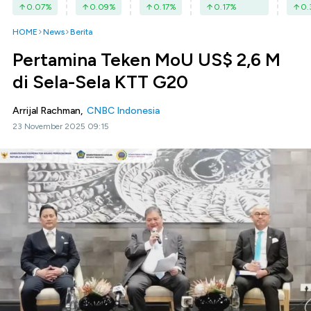
0.07
%
0.09
%
0.17
%
0.17
%
0.
HOME
News
Berita
Pertamina Teken MoU US$ 2,6 M
di Sela-Sela KTT G20
Arrijal Rachman,
CNBC Indonesia
23 November 2025 09:15