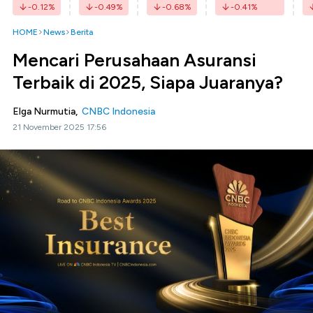
-0.12
%
-0.49
%
-0.68
%
-0.41
%
HOME
News
Berita
Mencari Perusahaan Asuransi
Terbaik di 2025, Siapa Juaranya?
Elga Nurmutia,
CNBC Indonesia
21 November 2025 17:56