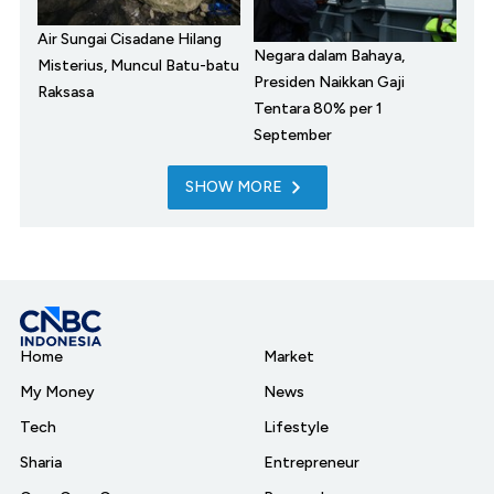
Air Sungai Cisadane Hilang
Negara dalam Bahaya,
Misterius, Muncul Batu-batu
Presiden Naikkan Gaji
Raksasa
Tentara 80% per 1
September
SHOW MORE
Home
Market
My Money
News
Tech
Lifestyle
Sharia
Entrepreneur