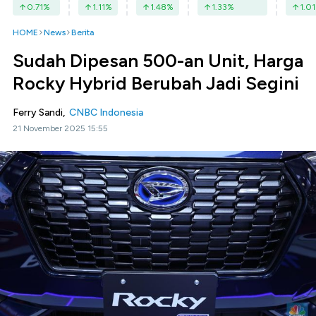
0.71
%
1.11
%
1.48
%
1.33
%
1.01
HOME
News
Berita
Sudah Dipesan 500-an Unit, Harga
Rocky Hybrid Berubah Jadi Segini
Ferry Sandi,
CNBC Indonesia
21 November 2025 15:55