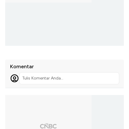
Komentar
Tulis Komentar Anda...