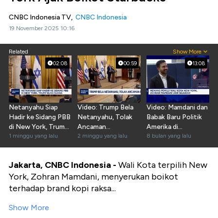
CNBC Indonesia TV,
CNBC Indonesia
19 November 2025 10:16
Related
Show More
02:08
00:59
13:08
Netanyahu Siap
Video: Trump Bela
Video: Mamdani dan
Hadir ke Sidang PBB
Netanyahu, Tolak
Babak Baru Politik
di New York, Trump
Ancaman
Amerika di
Buka Suara
1 minggu yang lalu
Penangkapan
2 minggu yang lalu
Panggung Global
8 bulan yang lalu
Jakarta, CNBC Indonesia -
Wali Kota terpilih New
York, Zohran Mamdani, menyerukan boikot
terhadap brand kopi raksa...
Show More