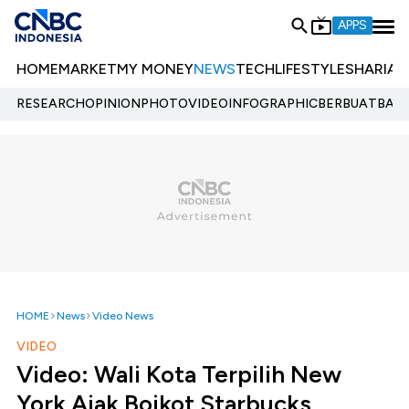
APPS
HOME
MARKET
MY MONEY
NEWS
TECH
LIFESTYLE
SHARIA
E
RESEARCH
OPINION
PHOTO
VIDEO
INFOGRAPHIC
BERBUATBAIK.
HOME
News
Video News
VIDEO
Video: Wali Kota Terpilih New
York Ajak Boikot Starbucks