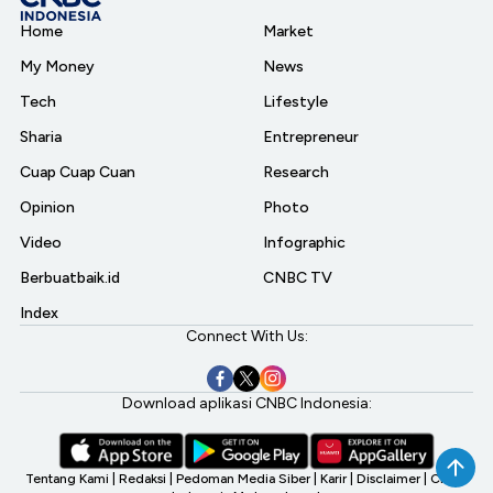
Home
Market
My Money
News
Tech
Lifestyle
Sharia
Entrepreneur
Cuap Cuap Cuan
Research
Opinion
Photo
Video
Infographic
Berbuatbaik.id
CNBC TV
Index
Connect With Us:
Download aplikasi CNBC Indonesia:
Tentang Kami
|
Redaksi
|
Pedoman Media Siber
|
Karir
|
Disclaimer
|
CNBC