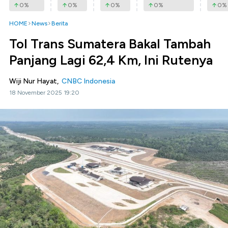
0
%
0
%
0
%
0
%
0
%
HOME
News
Berita
Tol Trans Sumatera Bakal Tambah
Panjang Lagi 62,4 Km, Ini Rutenya
Wiji Nur Hayat,
CNBC Indonesia
18 November 2025 19:20