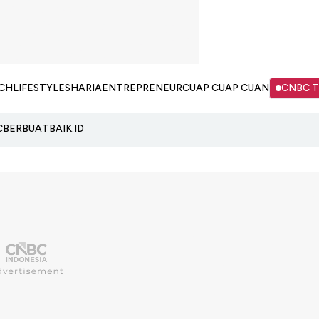
CH
LIFESTYLE
SHARIA
ENTREPRENEUR
CUAP CUAP CUAN
CNBC 
C
BERBUATBAIK.ID