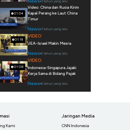
News
3 tahun yang lalu
Video: China dan Rusia Kirim
Kapal Perang ke Laut China
01:04
Timur
News
3 tahun yang lalu
VIDEO
01:18
UEA-Israel Makin Mesra
News
5 tahun yang lalu
VIDEO
01:08
Indonesia-Singapura Jajaki
Kerja Sama di Bidang Pajak
News
6 tahun yang lalu
rmasi
Jaringan Media
ang Kami
CNN Indonesia