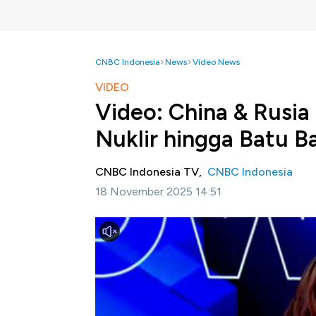
CNBC Indonesia
News
Video News
VIDEO
Video: China & Rusia
Nuklir hingga Batu B
CNBC Indonesia TV,
CNBC Indonesia
18 November 2025 14:51
Jakarta, CNBC Indonesia-
China menyatak
investasi dengan Rusia. Komitmen disampai
Menteri Rusia Mikhail Mishustin di Moskow.
Selengkapnya dalam program Power Lunch CN