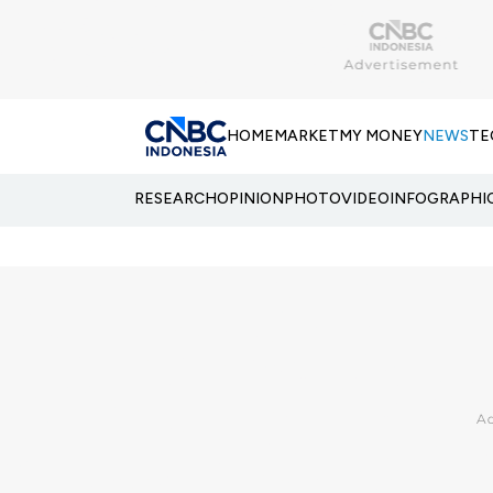
HOME
MARKET
MY MONEY
NEWS
TE
RESEARCH
OPINION
PHOTO
VIDEO
INFOGRAPHI