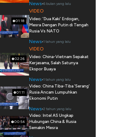
News
6 bulan yang lalu
VIDEO
Video: 'Dua Kaki' Erdogan,
01:18
Mesra Dengan Putin di Tengah
Rusia Vs NATO
News
1 tahun yang lalu
VIDEO
Video: China-Vietnam Sepakat
02:26
Kerjasama, Salah Satunya
Ekspor Buaya
News
1 tahun yang lalu
Video: China Tiba-Tiba 'Serang'
Rusia Ancam Lumpuhkan
01:11
Ekonomi Putin
News
2 tahun yang lalu
Video: Intel AS Ungkap
Hubungan China & Rusia
00:54
Semakin Mesra