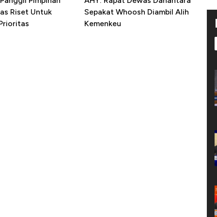
Panggil Pimpinan
AHY: Rapat Dewas Danantara
as Riset Untuk
Sepakat Whoosh Diambil Alih
rioritas
Kemenkeu