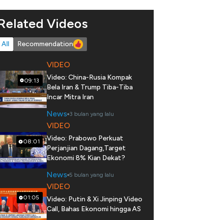
Related Videos
All
Recommendation
VIDEO
Video: China-Rusia Kompak
09:13
Bela Iran & Trump Tiba-Tiba
Incar Mitra Iran
News
3 bulan yang lalu
VIDEO
Video: Prabowo Perkuat
08:01
Perjanjian Dagang,Target
Ekonomi 8% Kian Dekat?
News
5 bulan yang lalu
VIDEO
01:05
Video: Putin & Xi Jinping Video
Call, Bahas Ekonomi hingga AS