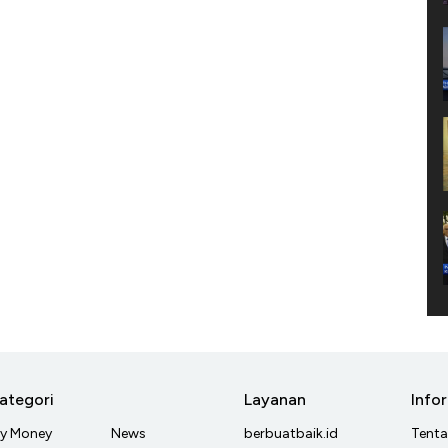
ategori
Layanan
Info
y Money
News
berbuatbaik.id
Tent