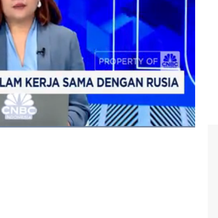
li qiang
#mikhail mishustin