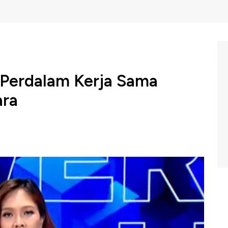
 Perdalam Kerja Sama
ara
an siap memperdalam kerja sama energi, pertanian, dan
kan Perdana Menteri Li Qiang saat bertemu Perdana
BC Indonesia (Selasa, 15/11/2025) berikut ini.