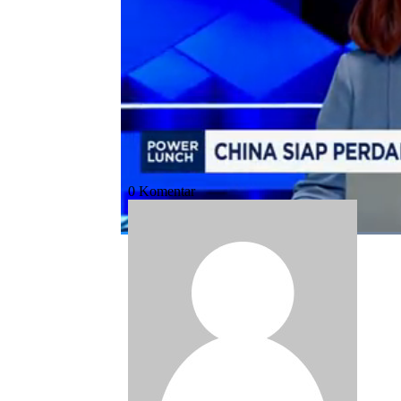
Bagikan:
#china rusia
#kerjasama
#bilateral
#