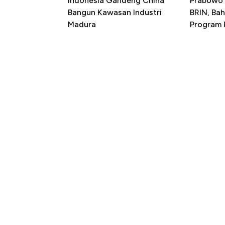
Indonesia Gandeng China
Prabowo 
Bangun Kawasan Industri
BRIN, Bah
Madura
Program P