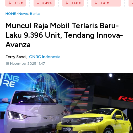
-0.12
%
-0.49
%
-0.68
%
-0.41
%
HOME
News
Berita
Muncul Raja Mobil Terlaris Baru-
Laku 9.396 Unit, Tendang Innova-
Avanza
Ferry Sandi,
CNBC Indonesia
18 November 2025 11:47