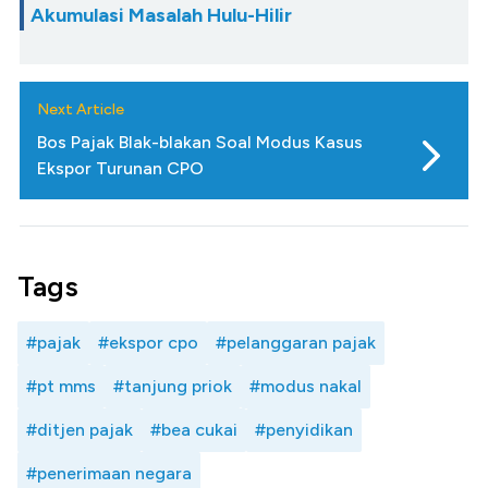
Akumulasi Masalah Hulu-Hilir
Next Article
Bos Pajak Blak-blakan Soal Modus Kasus
Ekspor Turunan CPO
Tags
#pajak
#ekspor cpo
#pelanggaran pajak
#pt mms
#tanjung priok
#modus nakal
#ditjen pajak
#bea cukai
#penyidikan
#penerimaan negara