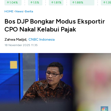
1.04
%
1.5
%
1.81
%
1.88
%
1.3
HOME
News
Berita
Bos DJP Bongkar Modus Eksportir
CPO Nakal Kelabui Pajak
Zahwa Madjid,
CNBC Indonesia
18 November 2025 11:35