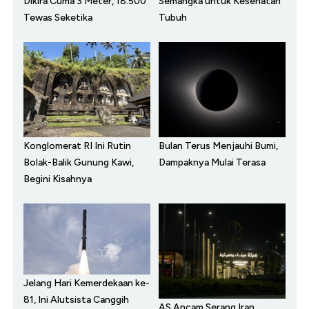
Dikira Cuma 3 Meter, 18.500
Semangka untuk Kesehatan
Tewas Seketika
Tubuh
Konglomerat RI Ini Rutin
Bulan Terus Menjauhi Bumi,
Bolak-Balik Gunung Kawi,
Dampaknya Mulai Terasa
Begini Kisahnya
Jelang Hari Kemerdekaan ke-
81, Ini Alutsista Canggih
AS Ancam Serang Iran,