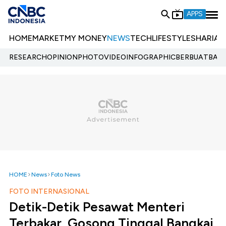
APPS
HOME
MARKET
MY MONEY
NEWS
TECH
LIFESTYLE
SHARIA
E
RESEARCH
OPINION
PHOTO
VIDEO
INFOGRAPHIC
BERBUATBAIK.
HOME
News
Foto News
FOTO INTERNASIONAL
Detik-Detik Pesawat Menteri
Terbakar, Gosong Tinggal Bangkai