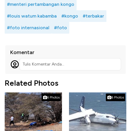
#menteri pertambangan kongo
#louis watum kabamba
#kongo
#terbakar
#foto internasional
#foto
Komentar
Tulis Komentar Anda...
Related Photos
6 Photos
6 Photos