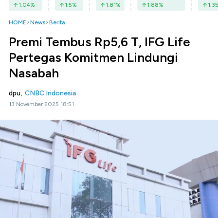
1.04
%
1.5
%
1.81
%
1.88
%
1.3
HOME
News
Berita
Premi Tembus Rp5,6 T, IFG Life
Pertegas Komitmen Lindungi
Nasabah
dpu,
CNBC Indonesia
13 November 2025 18:51