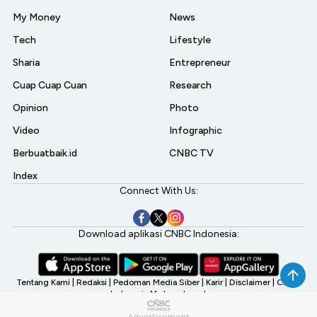
My Money
News
Tech
Lifestyle
Sharia
Entrepreneur
Cuap Cuap Cuan
Research
Opinion
Photo
Video
Infographic
Berbuatbaik.id
CNBC TV
Index
Connect With Us:
Download aplikasi CNBC Indonesia:
Tentang Kami
|
Redaksi
|
Pedoman Media Siber
|
Karir
|
Disclaimer
|
CNBC
Indonesia My Investment
©2026 CNBC Indonesia, A Transmedia Company