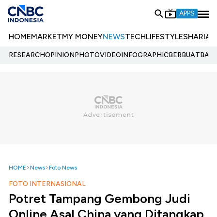
APPS
HOME
MARKET
MY MONEY
NEWS
TECH
LIFESTYLE
SHARIA
E
RESEARCH
OPINION
PHOTO
VIDEO
INFOGRAPHIC
BERBUATBAIK.
HOME
News
Foto News
FOTO INTERNASIONAL
Potret Tampang Gembong Judi
Online Asal China yang Ditangkap