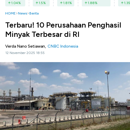
1.04
%
1.5
%
1.81
%
1.88
%
1.3
HOME
News
Berita
Terbaru! 10 Perusahaan Penghasil
Minyak Terbesar di RI
Verda Nano Setiawan,
CNBC Indonesia
12 November 2025 18:55