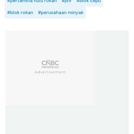
#pertamina hulu rokan
#phr
#blok cepu
#blok rokan
#perusahaan minyak