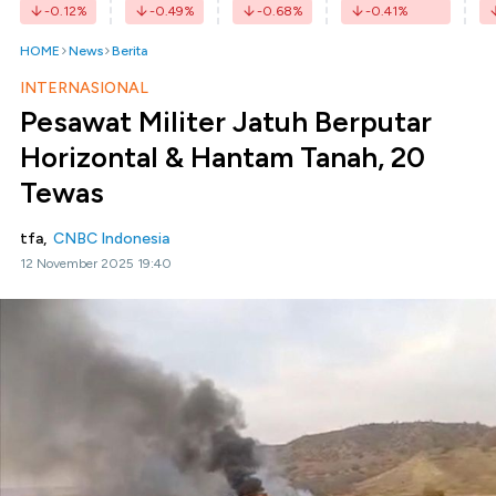
-0.12
%
-0.49
%
-0.68
%
-0.41
%
HOME
News
Berita
INTERNASIONAL
Pesawat Militer Jatuh Berputar
Horizontal & Hantam Tanah, 20
Tewas
tfa,
CNBC Indonesia
12 November 2025 19:40