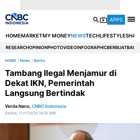
APPS
HOME
MARKET
MY MONEY
NEWS
TECH
LIFESTYLE
SHAR
RESEARCH
OPINION
PHOTO
VIDEO
INFOGRAPHIC
BERBUATBAIK.I
HOME
News
Berita
Tambang Ilegal Menjamur di
Dekat IKN, Pemerintah
Langsung Bertindak
Verda Nano,
CNBC Indonesia
Selasa, 11/11/2025 19:25 WIB