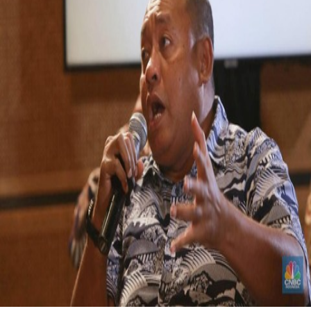
Foto: - Dirjen Gakkum ESDM, Rilke Jeffri Huwae saat menyampaikan
paparan dalam CNBC Indonesia Coffee Morning di Queens Head Kemang,
Jakarta, Kamis (23/10/2025). (CNBC Indonesia/Muhammad Sabki)