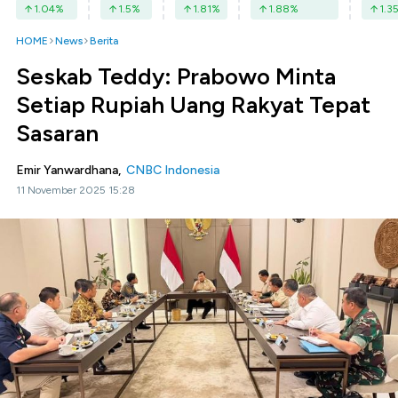
1.04
%
1.5
%
1.81
%
1.88
%
1.3
HOME
News
Berita
Seskab Teddy: Prabowo Minta
Setiap Rupiah Uang Rakyat Tepat
Sasaran
Emir Yanwardhana,
CNBC Indonesia
11 November 2025 15:28