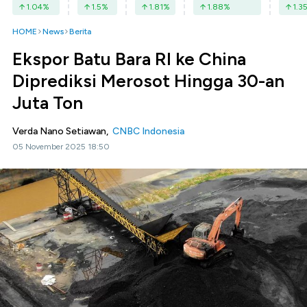
1.04
%
1.5
%
1.81
%
1.88
%
1.3
HOME
News
Berita
Ekspor Batu Bara RI ke China
Diprediksi Merosot Hingga 30-an
Juta Ton
Verda Nano Setiawan,
CNBC Indonesia
05 November 2025 18:50