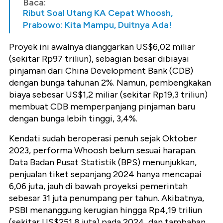
Baca:
Ribut Soal Utang KA Cepat Whoosh,
Prabowo: Kita Mampu, Duitnya Ada!
Proyek ini awalnya dianggarkan US$6,02 miliar
(sekitar Rp97 triliun), sebagian besar dibiayai
pinjaman dari China Development Bank (CDB)
dengan bunga tahunan 2%. Namun, pembengkakan
biaya sebesar US$1,2 miliar (sekitar Rp19,3 triliun)
membuat CDB memperpanjang pinjaman baru
dengan bunga lebih tinggi, 3,4%.
Kendati sudah beroperasi penuh sejak Oktober
2023, performa Whoosh belum sesuai harapan.
Data Badan Pusat Statistik (BPS) menunjukkan,
penjualan tiket sepanjang 2024 hanya mencapai
6,06 juta, jauh di bawah proyeksi pemerintah
sebesar 31 juta penumpang per tahun. Akibatnya,
PSBI menanggung kerugian hingga Rp4,19 triliun
(sekitar US$251,8 juta) pada 2024, dan tambahan