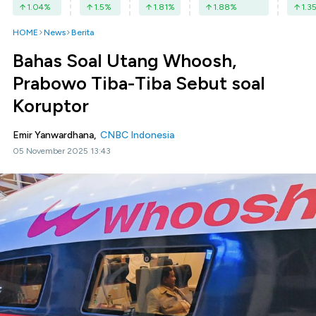
1.04
%
1.5
%
1.81
%
1.88
%
1.3
HOME
News
Berita
Bahas Soal Utang Whoosh,
Prabowo Tiba-Tiba Sebut soal
Koruptor
Emir Yanwardhana,
CNBC Indonesia
05 November 2025 13:43