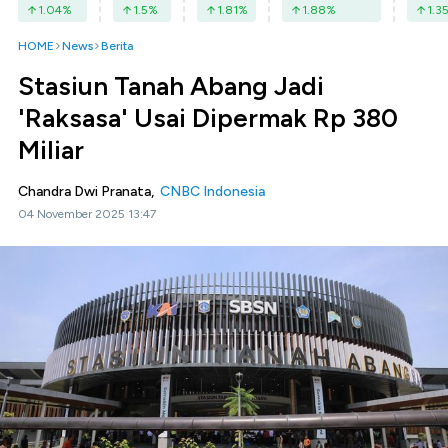
1.04
%
1.5
%
1.81
%
1.88
%
1.3
HOME
News
Berita
Stasiun Tanah Abang Jadi
'Raksasa' Usai Dipermak Rp 380
Miliar
Chandra Dwi Pranata,
CNBC Indonesia
04 November 2025 13:47