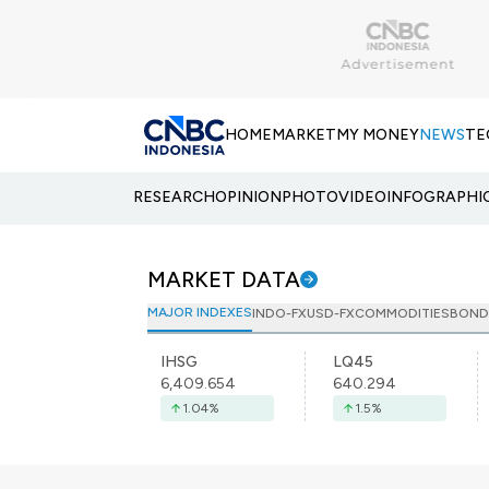
HOME
MARKET
MY MONEY
NEWS
TE
RESEARCH
OPINION
PHOTO
VIDEO
INFOGRAPHI
MARKET DATA
MAJOR INDEXES
INDO-FX
USD-FX
COMMODITIES
BOND
IHSG
LQ45
6,409.654
640.294
1.04
%
1.5
%