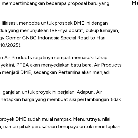
erbahaya
Mana yang Cuannya Paling Menyala?
Pe
n mempertimbangkan beberapa proposal baru yang
Hilirisasi, mencoba untuk prospek DME ini dengan
dua yang menunjukkan IRR-nya positif, cukup lumayan,
ergy Corner CNBC Indonesia Special Road to Hari
/10/2025).
n Air Products sejatinya sempat memasuki tahap
yek ini, PTBA akan menyediakan batu bara, Air Products
 menjadi DME, sedangkan Pertamina akan menjadi
anjalan untuk proyek ini berjalan. Adapun, Air
etapkan harga yang membuat sisi pertambangan tidak
n proyek DME sudah mulai nampak. Menurutnya, nilai
an, namun pihak perusahaan berupaya untuk menetapkan