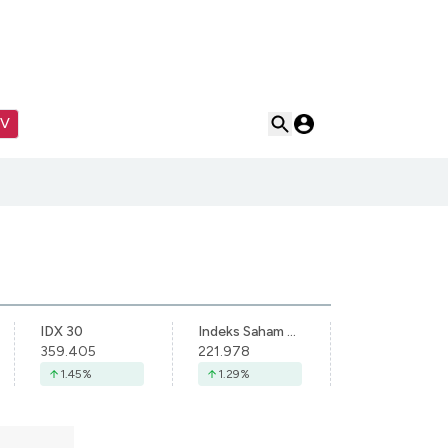
TV
IDX 30
Indeks Saham Syariah Indonesia
359.405
221.978
1.45
%
1.29
%