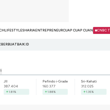
CH
LIFESTYLE
SHARIA
ENTREPRENEUR
CUAP CUAP CUAN
CNBC 
C
BERBUATBAIK.ID
S
JII
Pefindo i-Grade
Sri-Kehati
387.404
160.377
312.025
1.81
%
1.88
%
1.35
%