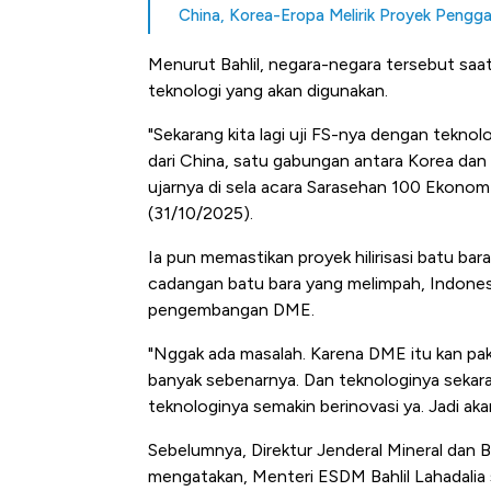
China, Korea-Eropa Melirik Proyek Pengga
Menurut Bahlil, negara-negara tersebut saat
teknologi yang akan digunakan.
"Sekarang kita lagi uji FS-nya dengan tekno
dari China, satu gabungan antara Korea dan Ero
ujarnya di sela acara Sarasehan 100 Ekonom
(31/10/2025).
Ia pun memastikan proyek hilirisasi batu ba
cadangan batu bara yang melimpah, Indonesi
pengembangan DME.
"Nggak ada masalah. Karena DME itu kan pakai
banyak sebenarnya. Dan teknologinya sekaran
teknologinya semakin berinovasi ya. Jadi akan
Sebelumnya, Direktur Jenderal Mineral dan
Kongo Tutup Keran Ekspor, 
mengatakan, Menteri ESDM Bahlil Lahadalia s