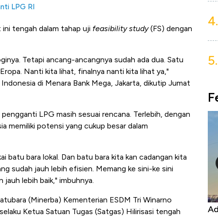
nti LPG RI
4.
 ini tengah dalam tahap uji
feasibility study
(FS) dengan
5.
loginya. Tetapi ancang-ancangnya sudah ada dua. Satu
pa. Nanti kita lihat, finalnya nanti kita lihat ya,"
 Indonesia di Menara Bank Mega, Jakarta, dikutip Jumat
F
ra pengganti LPG masih sesuai rencana. Terlebih, dengan
a memiliki potensi yang cukup besar dalam
 batu bara lokal. Dan batu bara kita kan cadangan kita
g sudah jauh lebih efisien. Memang ke sini-ke sini
 jauh lebih baik," imbuhnya.
 Batubara (Minerba) Kementerian ESDM Tri Winarno
Harga
Adu Panas Kinerja Emiten Minyak RI,
10
elaku Ketua Satuan Tugas (Satgas) Hilirisasi tengah