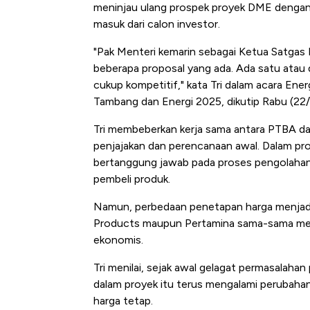
Tembaga Terbang ke Zona B
meninjau ulang prospek proyek DME denga
masuk dari calon investor.
"Pak Menteri kemarin sebagai Ketua Satgas 
beberapa proposal yang ada. Ada satu atau 
cukup kompetitif," kata Tri dalam acara En
Tambang dan Energi 2025, dikutip Rabu (22
Tri membeberkan kerja sama antara PTBA da
penjajakan dan perencanaan awal. Dalam pro
bertanggung jawab pada proses pengolahan
pembeli produk.
Namun, perbedaan penetapan harga menjadi g
Products maupun Pertamina sama-sama men
ekonomis.
Tri menilai, sejak awal gelagat permasalaha
dalam proyek itu terus mengalami perubah
harga tetap.