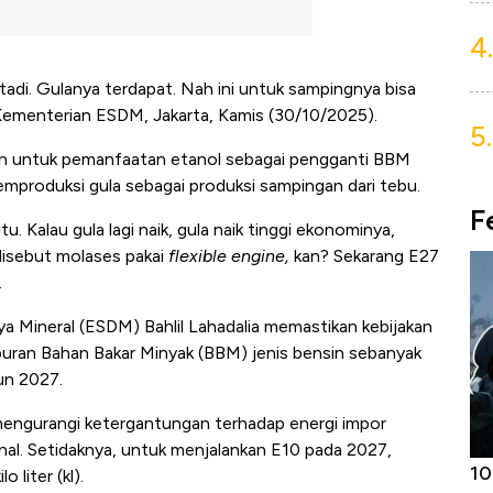
4.
 tadi. Gulanya terdapat. Nah ini untuk sampingnya bisa
or Kementerian ESDM, Jakarta, Kamis (30/10/2025).
5.
an untuk pemanfaatan etanol sebagai pengganti BBM
emproduksi gula sebagai produksi sampingan dari tebu.
F
u. Kalau gula lagi naik, gula naik tinggi ekonominya,
disebut molases pakai
flexible engine,
kan? Sekarang E27
.
 Mineral (ESDM) Bahlil Lahadalia memastikan kebijakan
uran Bahan Bakar Minyak (BBM) jenis bensin sebanyak
un 2027.
a mengurangi ketergantungan terhadap energi impor
al. Setidaknya, untuk menjalankan E10 pada 2027,
Harga
Adu Panas Kinerja Emiten Minyak RI,
10
 liter (kl).