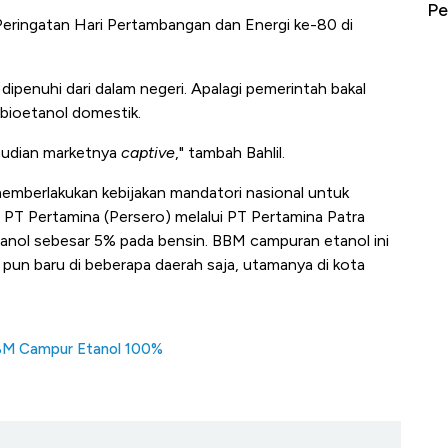
erbahaya
Mana yang Cuannya Paling Menyala?
Pe
ra Peringatan Hari Pertambangan dan Energi ke-80 di
dipenuhi dari dalam negeri. Apalagi pemerintah bakal
bioetanol domestik.
udian marketnya
captive
," tambah Bahlil.
 memberlakukan kebijakan mandatori nasional untuk
PT Pertamina (Persero) melalui PT Pertamina Patra
nol sebesar 5% pada bensin. BBM campuran etanol ini
 pun baru di beberapa daerah saja, utamanya di kota
BBM Campur Etanol 100%