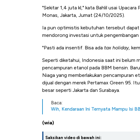
Tembaga Terbang ke Zona B
"Sekitar 1,4 juta kl," kata Bahlil usai Upaca
Monas, Jakarta, Jumat (24/10/2025).
Ia pun optimistis kebutuhan tersebut dapat 
mendorong investasi untuk pengembangan 
"Pasti ada insentif. Bisa ada
tax holiday,
kem
Seperti diketahui, Indonesia saat ini belum
pencampuran etanol pada BBM bensin. Baru 
Niaga yang memberlakukan pencampuran eta
dijual dengan merek Pertamax Green 95. Itu
besar seperti Jakarta dan Surabaya.
Baca:
Wih, Kendaraan Ini Ternyata Mampu Isi 
(wia)
Saksikan video di bawah ini: