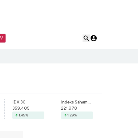
TV
IDX 30
Indeks Saham Syariah Indonesia
359.405
221.978
1.45
%
1.29
%