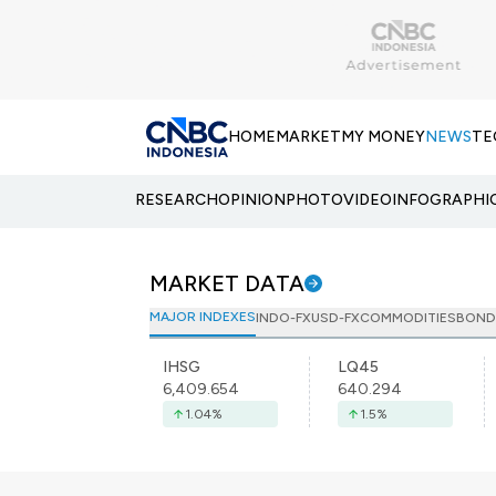
HOME
MARKET
MY MONEY
NEWS
TE
RESEARCH
OPINION
PHOTO
VIDEO
INFOGRAPHI
MARKET DATA
MAJOR INDEXES
INDO-FX
USD-FX
COMMODITIES
BOND
IHSG
LQ45
6,409.654
640.294
1.04
%
1.5
%