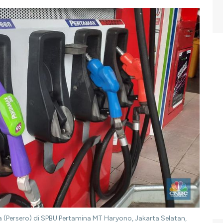
 (Persero) di SPBU Pertamina MT Haryono, Jakarta Selatan,