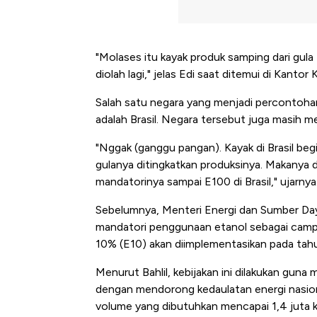
"Molases itu kayak produk samping dari gula
diolah lagi," jelas Edi saat ditemui di Kant
Salah satu negara yang menjadi percontoh
adalah Brasil. Negara tersebut juga masih m
"Nggak (ganggu pangan). Kayak di Brasil begit
gulanya ditingkatkan produksinya. Makanya 
mandatorinya sampai E100 di Brasil," ujarnya
Sebelumnya, Menteri Energi dan Sumber Daya
mandatori penggunaan etanol sebagai camp
10% (E10) akan diimplementasikan pada tah
Menurut Bahlil, kebijakan ini dilakukan gun
dengan mendorong kedaulatan energi nasion
Kongo Tutup Keran Ekspor, 
volume yang dibutuhkan mencapai 1,4 juta kilo