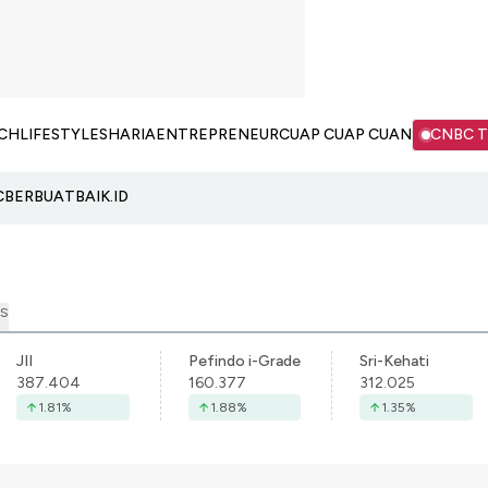
CH
LIFESTYLE
SHARIA
ENTREPRENEUR
CUAP CUAP CUAN
CNBC 
C
BERBUATBAIK.ID
S
JII
Pefindo i-Grade
Sri-Kehati
387.404
160.377
312.025
1.81
%
1.88
%
1.35
%