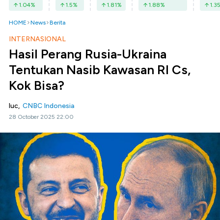
1.04
%
1.5
%
1.81
%
1.88
%
1.3
HOME
News
Berita
INTERNASIONAL
Hasil Perang Rusia-Ukraina
Tentukan Nasib Kawasan RI Cs,
Kok Bisa?
luc,
CNBC Indonesia
28 October 2025 22:00