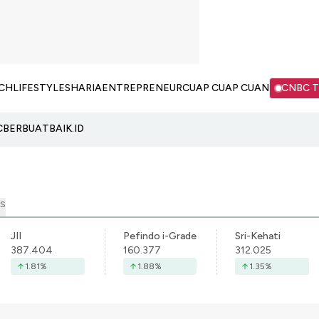
CH
LIFESTYLE
SHARIA
ENTREPRENEUR
CUAP CUAP CUAN
CNBC 
C
BERBUATBAIK.ID
S
JII
Pefindo i-Grade
Sri-Kehati
387.404
160.377
312.025
1.81
%
1.88
%
1.35
%