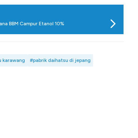
cana BBM Campur Etanol 10%
su karawang
#pabrik daihatsu di jepang