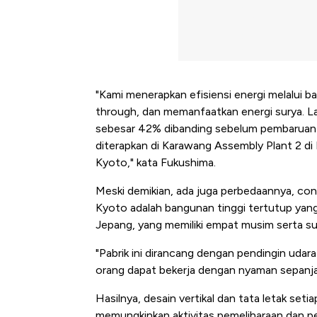
"Kami menerapkan efisiensi energi melalui 
through, dan memanfaatkan energi surya. La
sebesar 42% dibanding sebelum pembaruan p
diterapkan di Karawang Assembly Plant 2 di I
Kyoto," kata Fukushima.
Meski demikian, ada juga perbedaannya, con
Kyoto adalah bangunan tinggi tertutup yan
Jepang, yang memiliki empat musim serta su
"Pabrik ini dirancang dengan pendingin udar
orang dapat bekerja dengan nyaman sepanja
Hasilnya, desain vertikal dan tata letak set
Begini Cara Korsel atasi Pan
memungkinkan aktivitas pemeliharaan dan p