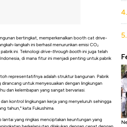
4.
5.
bangunan bertingkat, memperkenalkan booth cat drive-
ngkah-langkah ini berhasil menurunkan emisi CO₂
abrik ini. Teknologi
drive-through booth
ini juga telah
F
ndonesia, di mana fitur ini menjadi penting untuk pabrik
toh representatifnya adalah struktur bangunan. Pabrik
g dirancang untuk menyesuaikan dengan lingkungan
hu dan kelembapan yang sangat bervariasi.
a dan kontrol lingkungan kerja yang menyeluruh sehingga
ng tahun," kata Fukushima.
iap lantai yang ringkas menciptakan keuntungan yang
as Tanpa AC
Daftar Sungai Terpanjang di Dunia,
Ne
eningkatan berkelanjutan dilakukan dengan cepat dengan