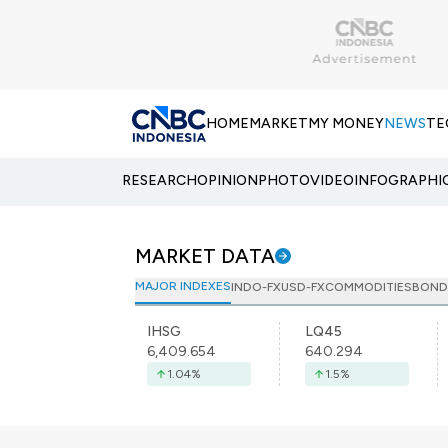
HOME
MARKET
MY MONEY
NEWS
TE
RESEARCH
OPINION
PHOTO
VIDEO
INFOGRAPHI
MARKET DATA
MAJOR INDEXES
INDO-FX
USD-FX
COMMODITIES
BOND
IHSG
LQ45
6,409.654
640.294
1.04
%
1.5
%