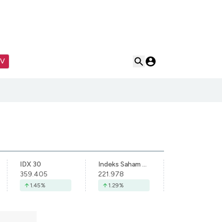
TV
IDX 30
Indeks Saham Syariah Indonesia
359.405
221.978
1.45
%
1.29
%