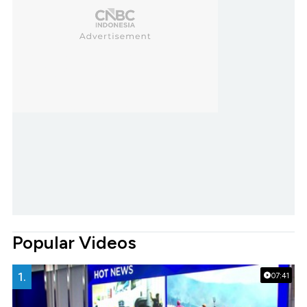
Popular Videos
1.
07:41