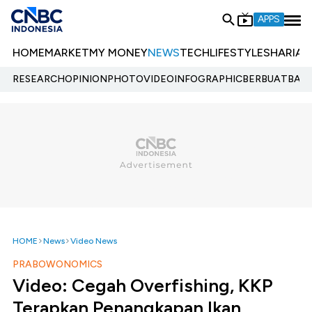
APPS
HOME
MARKET
MY MONEY
NEWS
TECH
LIFESTYLE
SHARIA
E
RESEARCH
OPINION
PHOTO
VIDEO
INFOGRAPHIC
BERBUATBAIK.
HOME
News
Video News
PRABOWONOMICS
Video: Cegah Overfishing, KKP
Terapkan Penangkapan Ikan