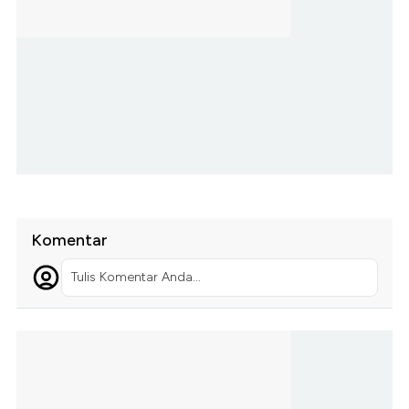
Komentar
Tulis Komentar Anda...