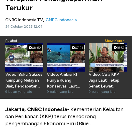
Terukur
CNBC Indonesia TV,
CNBC Indonesia
24 October 2025 12:01
Related
Show More
08:52
07:21
15:57
Video: Bukti Sukses
Video: Ambisi RI
Video: Cara KKP
Kampung Nelayan
Punya Ruang
Jaga Laut Tetap
Biak, Pendapatan
Konservasi Laut
Sehat Lewat
Warga Naik 100%
9 bulan yang lalu
79,5 Juta Hektare
9 bulan yang lalu
Ekonomi Biru Era
9 bulan yang lalu
di 2045
Prabowo
Jakarta, CNBC Indonesia-
Kementerian Kelautan
dan Perikanan (KKP) terus mendorong
pengembangan Ekonomi Biru (Blue ...