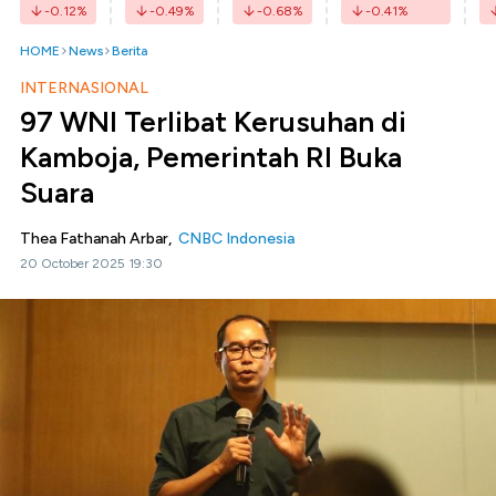
-0.12
%
-0.49
%
-0.68
%
-0.41
%
HOME
News
Berita
INTERNASIONAL
97 WNI Terlibat Kerusuhan di
Kamboja, Pemerintah RI Buka
Suara
Thea Fathanah Arbar,
CNBC Indonesia
20 October 2025 19:30