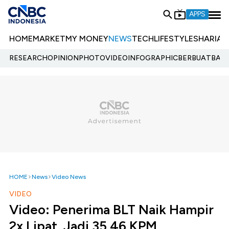
APPS
HOME
MARKET
MY MONEY
NEWS
TECH
LIFESTYLE
SHARIA
E
RESEARCH
OPINION
PHOTO
VIDEO
INFOGRAPHIC
BERBUATBAIK.
HOME
News
Video News
VIDEO
Video: Penerima BLT Naik Hampir
2x Lipat, Jadi 35,46 KPM