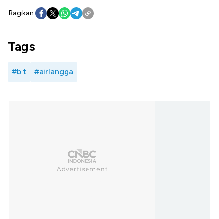
Bagikan:
Tags
#blt
#airlangga