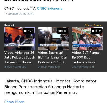
CNBC Indonesia TV,
CNBC Indonesia
17 October 2025 20:45
Related
Show More
01:22
01:05
01:02
Video: Airlangga: 26
Video: Siap-siap!
Video: BLT Pangan
Juta Keluarga Sudah
BLT Tambahan Dari
Rp 600 Ribu
Terima BLT Kesra
Prabowo Rp 900
Terbaru Jokowi
Rp 900 Ribu
8 bulan yang lalu
Ribu Mulai Cair
9 bulan yang lalu
Batal Cair Bulan Ini
2 tahun yang lalu
Jakarta, CNBC Indonesia - Menteri Koordinator
Bidang Perekonomian Airlangga Hartarto
mengumumkan Tambahan Penerima...
Show More