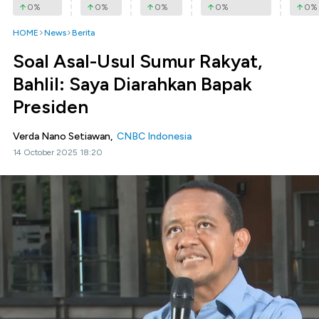
0
%
0
%
0
%
0
%
0
%
HOME
News
Berita
Soal Asal-Usul Sumur Rakyat,
Bahlil: Saya Diarahkan Bapak
Presiden
Verda Nano Setiawan,
CNBC Indonesia
14 October 2025 18:20