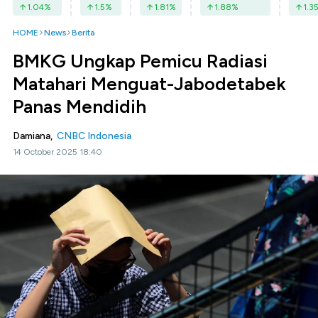
1.04
%
1.5
%
1.81
%
1.88
%
1.3
HOME
News
Berita
BMKG Ungkap Pemicu Radiasi
Matahari Menguat-Jabodetabek
Panas Mendidih
Damiana,
CNBC Indonesia
14 October 2025 18:40