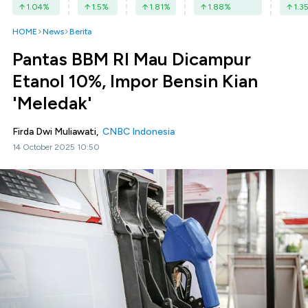
1.04
%
1.5
%
1.81
%
1.88
%
1.3
HOME
News
Berita
Pantas BBM RI Mau Dicampur
Etanol 10%, Impor Bensin Kian
'Meledak'
Firda Dwi Muliawati,
CNBC Indonesia
14 October 2025 10:50