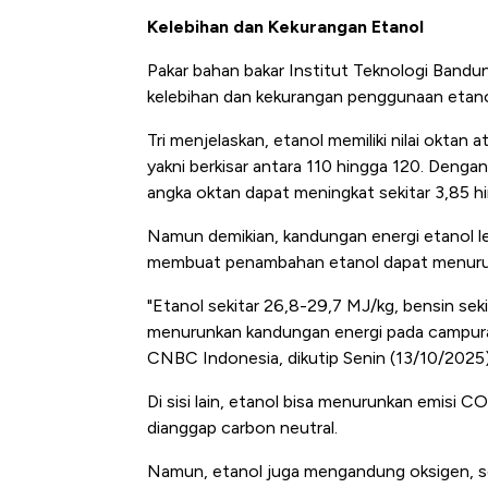
Tembaga Terbang ke Zona B
Kelebihan dan Kekurangan Etanol
Pakar bahan bakar Institut Teknologi Bandu
kelebihan dan kekurangan penggunaan etano
Tri menjelaskan, etanol memiliki nilai okta
yakni berkisar antara 110 hingga 120. Deng
angka oktan dapat meningkat sekitar 3,85 hi
Namun demikian, kandungan energi etanol leb
membuat penambahan etanol dapat menurun
"Etanol sekitar 26,8-29,7 MJ/kg, bensin s
menurunkan kandungan energi pada campuran
CNBC Indonesia, dikutip Senin (13/10/2025)
Di sisi lain, etanol bisa menurunkan emisi C
dianggap carbon neutral.
Namun, etanol juga mengandung oksigen, se