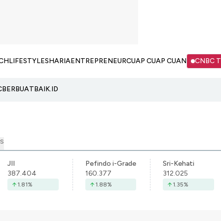
CH
LIFESTYLE
SHARIA
ENTREPRENEUR
CUAP CUAP CUAN
CNBC 
C
BERBUATBAIK.ID
S
JII
Pefindo i-Grade
Sri-Kehati
387.404
160.377
312.025
1.81
%
1.88
%
1.35
%