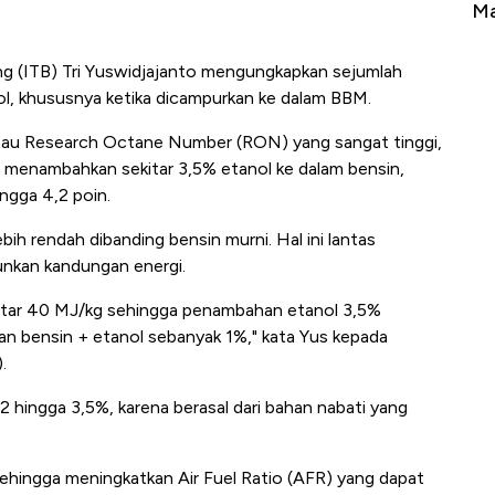
erbahaya
Mana yang Cuannya Paling Menyala?
Pe
ng (ITB) Tri Yuswidjajanto mengungkapkan sejumlah
l, khususnya ketika dicampurkan ke dalam BBM.
n atau Research Octane Number (RON) yang sangat tinggi,
an menambahkan sekitar 3,5% etanol ke dalam bensin,
ngga 4,2 poin.
ih rendah dibanding bensin murni. Hal ini lantas
kan kandungan energi.
ekitar 40 MJ/kg sehingga penambahan etanol 3,5%
 bensin + etanol sebanyak 1%," kata Yus kepada
.
O2 hingga 3,5%, karena berasal dari bahan nabati yang
hingga meningkatkan Air Fuel Ratio (AFR) yang dapat