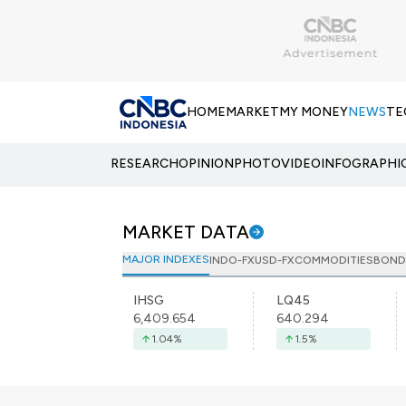
HOME
MARKET
MY MONEY
NEWS
TE
RESEARCH
OPINION
PHOTO
VIDEO
INFOGRAPHI
MARKET DATA
MAJOR INDEXES
INDO-FX
USD-FX
COMMODITIES
BOND
IHSG
LQ45
6,409.654
640.294
1.04
%
1.5
%