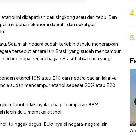
4.
etanol ini didapatkan dari singkong atau dari tebu. Dan
 pertumbuhan ekonomi daerah, dan sekaligus
lu.
5.
 baru. Sejumlah negara sudah terlebih dahulu menerapkan
ara tersebut antara lain Brasil, yang sudah mencampur
 di beberapa negara bagian Brasil bahkan ada yang
F
ngan etanol 10% atau E10 dan negara bagian lainnya
 India sudah mencampur etanol sebesar 20% atau E20
 jika etanol tidak layak sebagai campuran BBM.
ah lebih dulu memakai etanol.
anol itu nggak bagus. Buktinya di negara-negara lain
Harga
Adu Panas Kinerja Emiten Minyak RI,
10