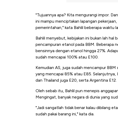
"Tujuannya apa? Kita mengurangi impor. Dan 
ini mampu menciptakan lapangan pekerjaan,
pemerintahan," kata Bahlil beberapa waktu la
Bahlil menyebut, kebijakan ini bukan lah hal
pencampuran etanol pada BBM. Beberapa neg
bensinnya dengan etanol hingga 27%. Adapun
sudah mencapai 100% atau E100.
Kemudian AS, juga sudah mencampur BBM de
yang mencapai 85% atau E85. Selanjutnya,
dan Thailand juga
E20, serta Argentina E12.
Oleh sebab itu, Bahlil pun menepis anggapan
Mengingat, banyak negara di dunia yang sud
"Jadi sangatlah tidak benar kalau dibilang et
Kongo Tutup Keran Ekspor, 
sudah pakai barang ini," kata dia.