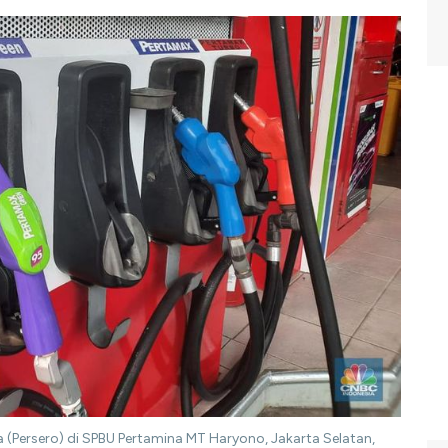
 (Persero) di SPBU Pertamina MT Haryono, Jakarta Selatan,