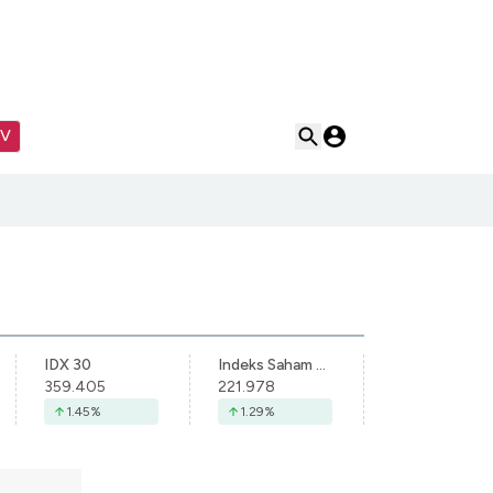
TV
IDX 30
Indeks Saham Syariah Indonesia
359.405
221.978
1.45
%
1.29
%