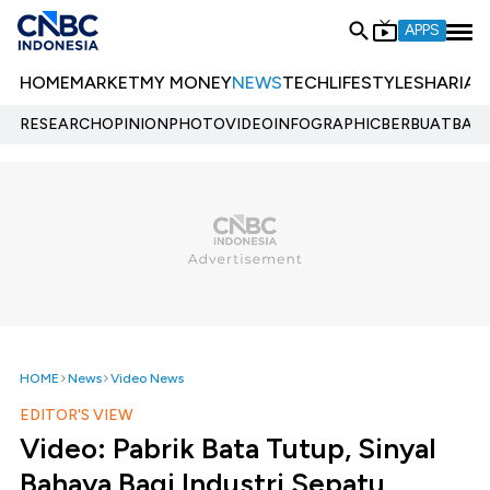
APPS
HOME
MARKET
MY MONEY
NEWS
TECH
LIFESTYLE
SHARIA
E
RESEARCH
OPINION
PHOTO
VIDEO
INFOGRAPHIC
BERBUATBAIK.
HOME
News
Video News
EDITOR'S VIEW
Video: Pabrik Bata Tutup, Sinyal
Bahaya Bagi Industri Sepatu