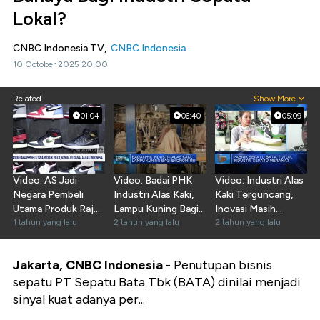
Lokal?
CNBC Indonesia TV,
CNBC Indonesia
10 October 2025 20:00
Related
Show More
01:04
06:40
05:09
Video: AS Jadi
Video: Badai PHK
Video: Industri Alas
Negara Pembeli
Industri Alas Kaki,
Kaki Terguncang,
Utama Produk Rajut
Lampu Kuning Bagi
Inovasi Masih
- Alas Kaki Dari RI
1 tahun yang lalu
Ekonomi RI?
2 tahun yang lalu
Kurang?
2 tahun yang lalu
Jakarta, CNBC Indonesia
-
Penutupan bisnis
sepatu PT Sepatu Bata Tbk (BATA) dinilai menjadi
sinyal kuat adanya per...