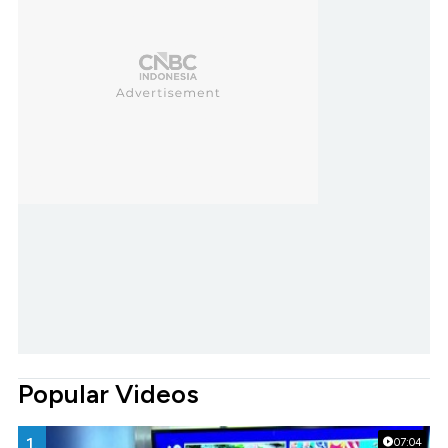
Popular Videos
1.
07:04