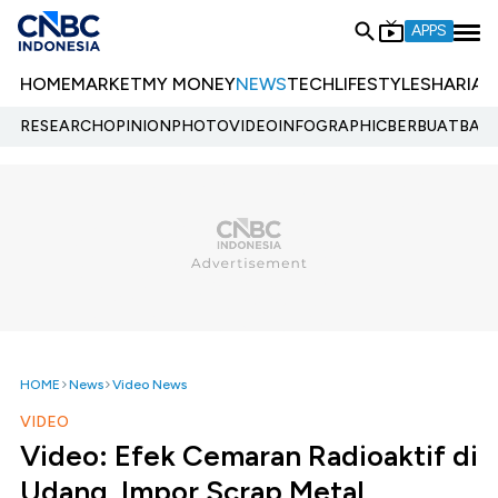
APPS
HOME
MARKET
MY MONEY
NEWS
TECH
LIFESTYLE
SHARIA
E
RESEARCH
OPINION
PHOTO
VIDEO
INFOGRAPHIC
BERBUATBAIK.
HOME
News
Video News
VIDEO
Video: Efek Cemaran Radioaktif di
Udang, Impor Scrap Metal