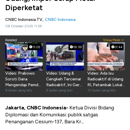
Diperketat
CNBC Indonesia TV,
CNBC Indonesia
08 October 2025 11:29
Related
Show More
13:28
08:59
01:44
Video: Prabowo
Video: Udang &
Video: Ada Isu
Soroti Dana
Cengkeh Tercemar
Radioaktif di Udang
Mengendap Pemda
Radioaktif, Ini Gerak
RI, Petambak Lokal
- Ada 1.180 PHK di
8 bulan yang lalu
Cepat Pemerintah
9 bulan yang lalu
Ikut Menderita
10 bulan yang lalu
Oktober
Jakarta, CNBC Indonesia-
Ketua Divisi Bidang
Diplomasi dan Komunikasi publik satgas
Penanganan Cesium-137, Bara Kr...