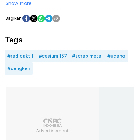
Show More
Bagikan:
Tags
#radioaktif
#cesium 137
#scrap metal
#udang
#cengkeh