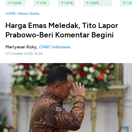
1.04
%
1.5
%
1.81
%
1.88
%
1.3
HOME
News
Berita
Harga Emas Meledak, Tito Lapor
Prabowo-Beri Komentar Begini
Martyasari Rizky,
CNBC Indonesia
07 October 2025 14:26