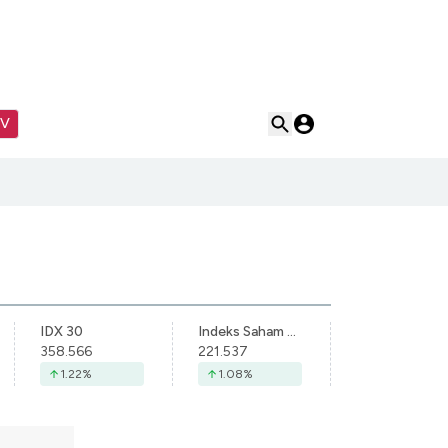
TV
IDX 30
Indeks Saham Syariah Indonesia
358.566
221.537
1.22
%
1.08
%