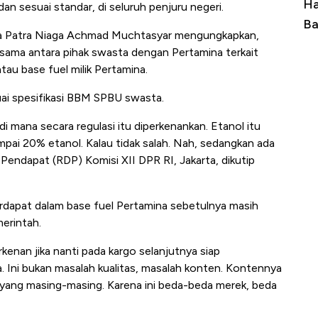
Ini Kekuatan Uang Embraer Kuasai
Ha
an sesuai standar, di seluruh penjuru negeri.
Langit Dunia, Pembunuh Boeing-Airbus?
Ba
na Patra Niaga Achmad Muchtasyar mengungkapkan,
a sama antara pihak swasta dengan Pertamina terkait
u base fuel milik Pertamina.
uai spesifikasi BBM SPBU swasta.
i mana secara regulasi itu diperkenankan. Etanol itu
ampai 20% etanol. Kalau tidak salah. Nah, sedangkan ada
Pendapat (RDP) Komisi XII DPR RI, Jakarta, dikutip
rdapat dalam base fuel Pertamina sebetulnya masih
erintah.
nan jika nanti pada kargo selanjutnya siap
. Ini bukan masalah kualitas, masalah konten. Kontennya
uk yang masing-masing. Karena ini beda-beda merek, beda