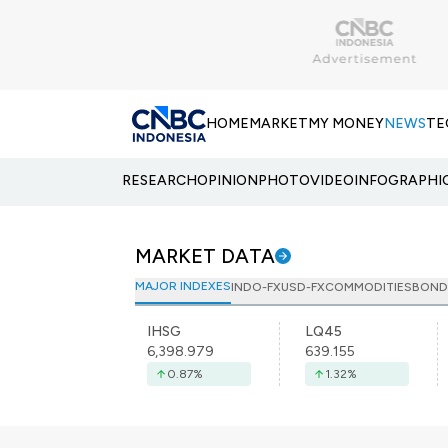
HOME
MARKET
MY MONEY
NEWS
TE
RESEARCH
OPINION
PHOTO
VIDEO
INFOGRAPHI
MARKET DATA
MAJOR INDEXES
INDO-FX
USD-FX
COMMODITIES
BOND
IHSG
LQ45
6,398.979
639.155
0.87
%
1.32
%