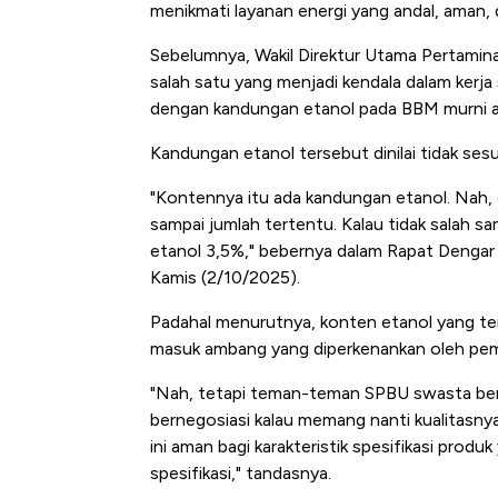
menikmati layanan energi yang andal, aman, d
Sebelumnya, Wakil Direktur Utama Pertami
salah satu yang menjadi kendala dalam kerj
dengan kandungan etanol pada BBM murni ata
Kandungan etanol tersebut dinilai tidak ses
"Kontennya itu ada kandungan etanol. Nah, d
sampai jumlah tertentu. Kalau tidak salah s
etanol 3,5%," bebernya dalam Rapat Dengar 
Kamis (2/10/2025).
Padahal menurutnya, konten etanol yang te
masuk ambang yang diperkenankan oleh pem
"Nah, tetapi teman-teman SPBU swasta berke
bernegosiasi kalau memang nanti kualitasnya
ini aman bagi karakteristik spesifikasi prod
spesifikasi," tandasnya.