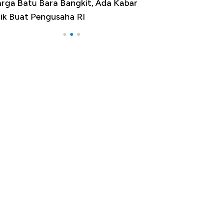
rga Batu Bara Bangkit, Ada Kabar
Harga Emas Jatu
ik Buat Pengusaha RI
Apa yang Sebena