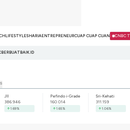
CH
LIFESTYLE
SHARIA
ENTREPRENEUR
CUAP CUAP CUAN
CNBC 
C
BERBUATBAIK.ID
S
JII
Pefindo i-Grade
Sri-Kehati
386.946
160.014
311.159
1.69
%
1.65
%
1.06
%