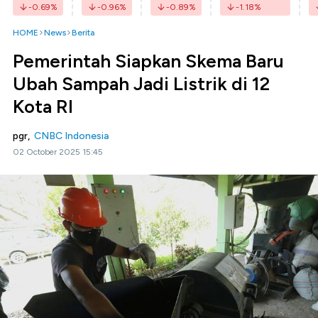
-0.69
%
-0.96
%
-0.89
%
-1.18
%
HOME
News
Berita
Pemerintah Siapkan Skema Baru
Ubah Sampah Jadi Listrik di 12
Kota RI
pgr,
CNBC Indonesia
02 October 2025 15:45