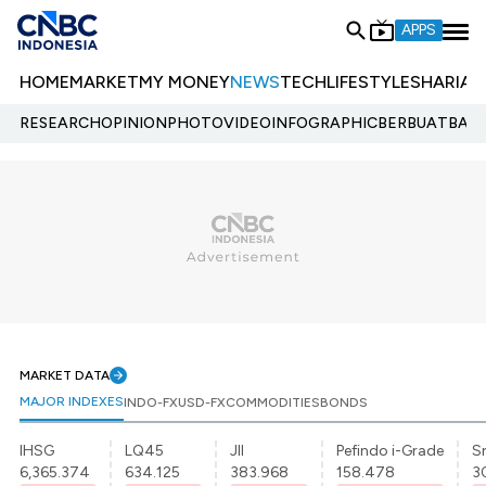
APPS
HOME
MARKET
MY MONEY
NEWS
TECH
LIFESTYLE
SHARIA
E
RESEARCH
OPINION
PHOTO
VIDEO
INFOGRAPHIC
BERBUATBAIK.
MARKET DATA
MAJOR INDEXES
INDO-FX
USD-FX
COMMODITIES
BONDS
IHSG
LQ45
JII
Pefindo i-Grade
Sr
6,365.374
634.125
383.968
158.478
3