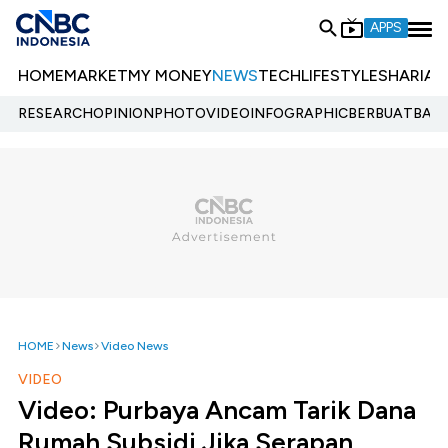
APPS
HOME
MARKET
MY MONEY
NEWS
TECH
LIFESTYLE
SHARIA
E
RESEARCH
OPINION
PHOTO
VIDEO
INFOGRAPHIC
BERBUATBAIK.
HOME
News
Video News
VIDEO
Video: Purbaya Ancam Tarik Dana
Rumah Subsidi Jika Serapan