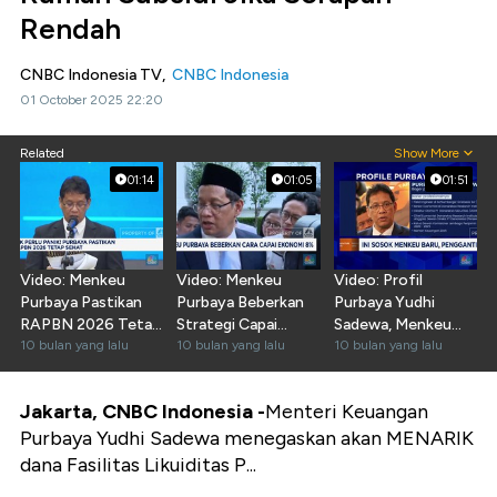
Rendah
CNBC Indonesia TV,
CNBC Indonesia
01 October 2025 22:20
Related
Show More
01:14
01:05
01:51
Video: Menkeu
Video: Menkeu
Video: Profil
Purbaya Pastikan
Purbaya Beberkan
Purbaya Yudhi
RAPBN 2026 Tetap
Strategi Capai
Sadewa, Menkeu
Sehat
10 bulan yang lalu
Ekonomi 8%
10 bulan yang lalu
Baru Pengganti Sri
10 bulan yang lalu
Mulyani
Jakarta, CNBC Indonesia -
Menteri Keuangan
Purbaya Yudhi Sadewa menegaskan akan MENARIK
dana Fasilitas Likuiditas P...