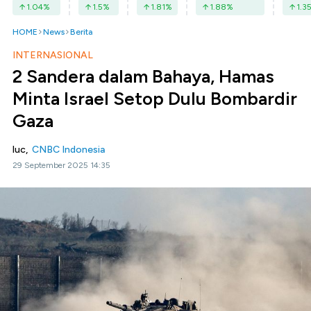
1.04
%
1.5
%
1.81
%
1.88
%
1.3
HOME
News
Berita
INTERNASIONAL
2 Sandera dalam Bahaya, Hamas
Minta Israel Setop Dulu Bombardir
Gaza
luc,
CNBC Indonesia
29 September 2025 14:35