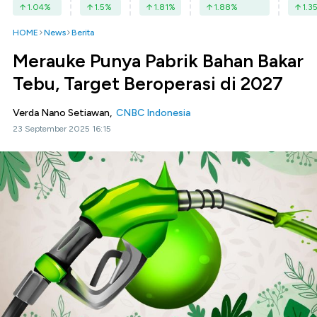
1.04
%
1.5
%
1.81
%
1.88
%
1.3
HOME
News
Berita
Merauke Punya Pabrik Bahan Bakar
Tebu, Target Beroperasi di 2027
Verda Nano Setiawan,
CNBC Indonesia
23 September 2025 16:15