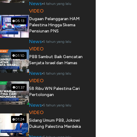
News
4 tahun yang lalu
VIDEO
Dugaan Pelanggaran HAM
05:13
Palestina Hingga Skema
Pensiunan PNS
News
5 tahun yang lalu
VIDEO
01:10
PBB Sambut Baik Gencatan
Senjata Israel dan Hamas
News
5 tahun yang lalu
VIDEO
01:37
58 Ribu WN Palestina Cari
Pertolongan
News
5 tahun yang lalu
VIDEO
01:24
Sidang Umum PBB, Jokowi
Dukung Palestina Merdeka
News