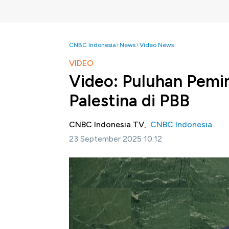
CNBC Indonesia
News
Video News
VIDEO
Video: Puluhan Pemi
Palestina di PBB
CNBC Indonesia TV,
CNBC Indonesia
23 September 2025 10:12
Jakarta, CNBC Indonesia -
Puluhan pemim
pengakuan negara Palestina. Ini adalah lang
tahun, sejak Israel menginvasi Gaza.
Selengkapnya dalam program Squawk Box CNB