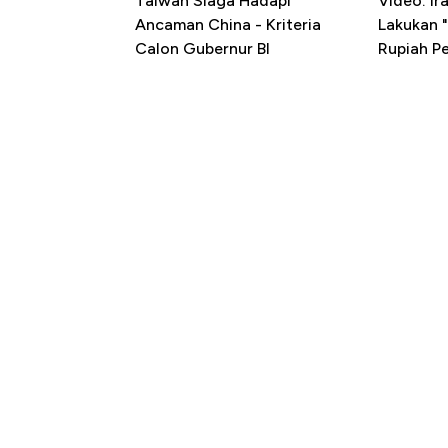
Taiwan Siaga Hadapi
Video: I
Ancaman China - Kriteria
Lakukan "
Calon Gubernur BI
Rupiah P