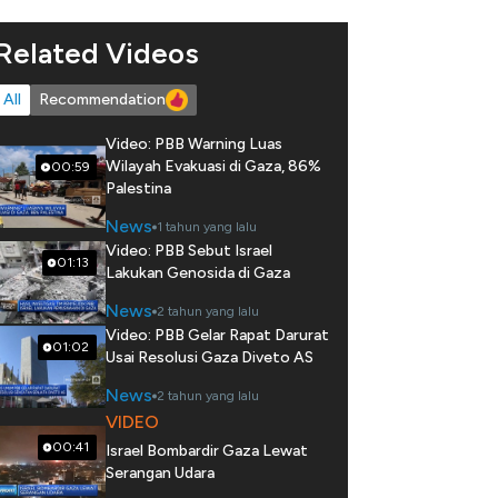
Related Videos
All
Recommendation
Video: PBB Warning Luas
Wilayah Evakuasi di Gaza, 86%
00:59
Palestina
News
1 tahun yang lalu
Video: PBB Sebut Israel
01:13
Lakukan Genosida di Gaza
News
2 tahun yang lalu
Video: PBB Gelar Rapat Darurat
01:02
Usai Resolusi Gaza Diveto AS
News
2 tahun yang lalu
VIDEO
00:41
Israel Bombardir Gaza Lewat
Serangan Udara