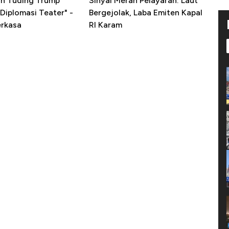
ran Tuding Trump
Sinyal Merah Pelayaran: Laut
Diplomasi Teater" -
Bergejolak, Laba Emiten Kapal
erkasa
RI Karam