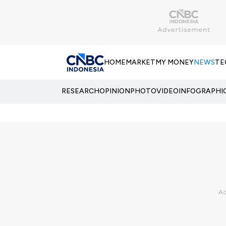
HOME
MARKET
MY MONEY
NEWS
TE
RESEARCH
OPINION
PHOTO
VIDEO
INFOGRAPHI