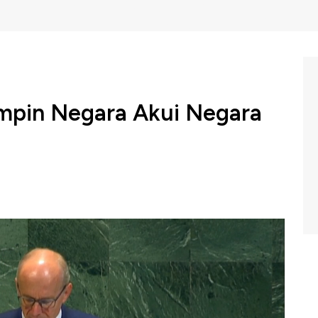
mpin Negara Akui Negara
pin dunia berkumpul di PBB untuk mendukung
kah diplomatik penting yang telah berlangsung hampir 2
C Indonesia (Selasa, 23/09/2025) berikut ini.