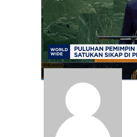
Bagikan:
#pbb
#palestina
#gaza
#israel