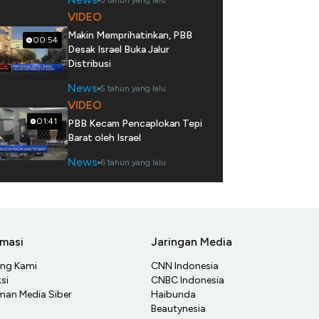
5 tahun yang lalu
VIDEO
Makin Memprihatinkan, PBB
00:54
Desak Israel Buka Jalur
Distribusi
News
5 tahun yang lalu
VIDEO
01:41
PBB Kecam Pencaplokan Tepi
Barat oleh Israel
News
6 tahun yang lalu
rmasi
Jaringan Media
ang Kami
CNN Indonesia
si
CNBC Indonesia
an Media Siber
Haibunda
Beautynesia