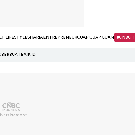
CH
LIFESTYLE
SHARIA
ENTREPRENEUR
CUAP CUAP CUAN
CNBC 
C
BERBUATBAIK.ID