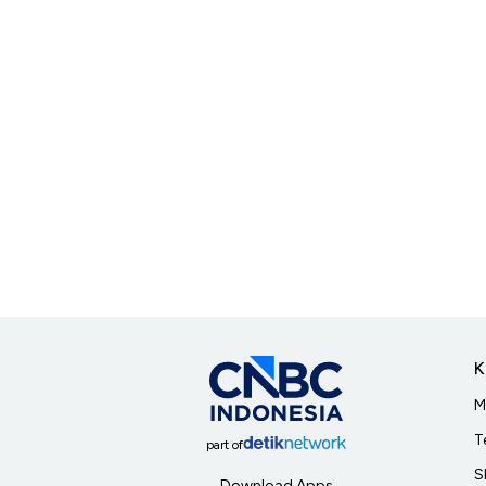
K
M
T
part of
S
Download Apps