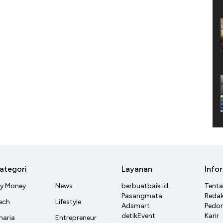
ategori
Layanan
Info
y Money
News
berbuatbaik.id
Tent
Pasangmata
Redak
ech
Lifestyle
Adsmart
Pedom
detikEvent
Karir
haria
Entrepreneur