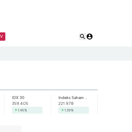
TV
IDX 30
Indeks Saham Syariah Indonesia
359.405
221.978
1.45
%
1.29
%