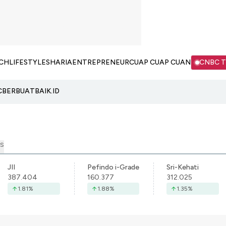
CH
LIFESTYLE
SHARIA
ENTREPRENEUR
CUAP CUAP CUAN
CNBC 
C
BERBUATBAIK.ID
S
JII
Pefindo i-Grade
Sri-Kehati
387.404
160.377
312.025
1.81
%
1.88
%
1.35
%