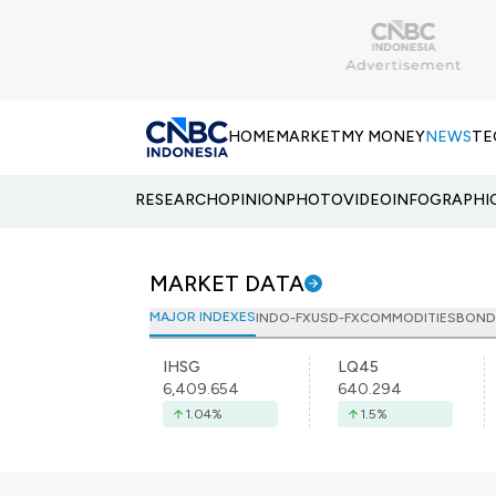
HOME
MARKET
MY MONEY
NEWS
TE
RESEARCH
OPINION
PHOTO
VIDEO
INFOGRAPHI
MARKET DATA
MAJOR INDEXES
INDO-FX
USD-FX
COMMODITIES
BOND
IHSG
LQ45
6,409.654
640.294
1.04
%
1.5
%