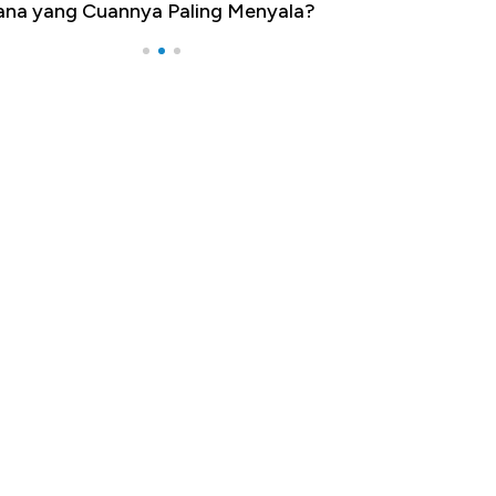
a yang Cuannya Paling Menyala?
Pengangguran Ter