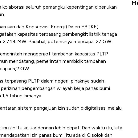
Tembaga Terbang ke Zona Berbahaya
Man
kolaborasi seluruh pemangku kepentingan diperlukan
an.
Terbarukan dan Konservasi Energi (Dirjen EBTKE)
takan kapasitas terpasang pembangkit listrik tenaga
ar 2.744 MW. Padahal, potensinya mencapai 27 GW.
pemerintah menggenjot tambahan kapasitas PLTP
ahun mendatang, pemerintah membidik tambahan
capai 5,2 GW.
s terpasang PLTP dalam negeri, pihaknya sudah
erizinan pengembangan wilayah kerja panas bumi
 1,5 tahun lamanya.
antaran sistem pengajuan izin sudah didigitalisasi melalui
 ini izin itu keluar dengan lebih cepat. Dan waktu itu, kita
endapatkan izin panas bumi, itu ada di Cisolok dan