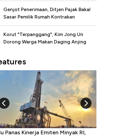
Genjot Penerimaan, Ditjen Pajak Bakal
Sasar Pemilik Rumah Kontrakan
Korut "Terpanggang", Kim Jong Un
Dorong Warga Makan Daging Anjing
eatures
 Panas Kinerja Emiten Minyak RI,
10 Provinsi denga