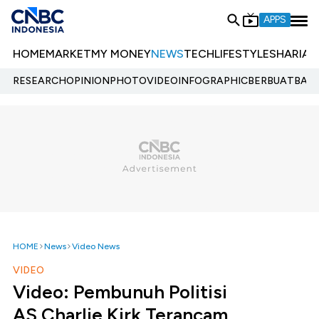
APPS
HOME
MARKET
MY MONEY
NEWS
TECH
LIFESTYLE
SHARIA
E
RESEARCH
OPINION
PHOTO
VIDEO
INFOGRAPHIC
BERBUATBAIK.
HOME
News
Video News
VIDEO
Video: Pembunuh Politisi
AS,Charlie Kirk Terancam