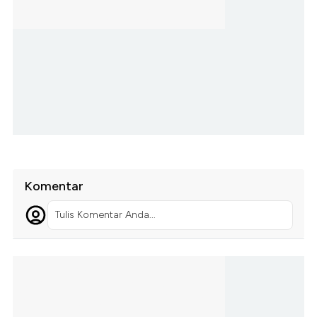
Komentar
Tulis Komentar Anda...