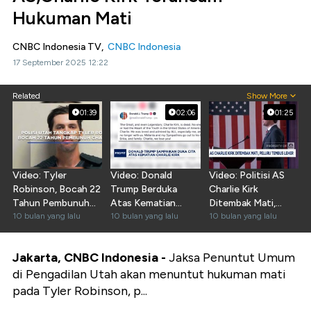
Hukuman Mati
CNBC Indonesia TV,
CNBC Indonesia
17 September 2025 12:22
Related
Show More
01:39
02:06
01:25
Video: Tyler
Video: Donald
Video: Politisi AS
Robinson, Bocah 22
Trump Berduka
Charlie Kirk
Tahun Pembunuh
Atas Kematian
Ditembak Mati,
Charlie Kirk
10 bulan yang lalu
Politisi AS, Charlie
10 bulan yang lalu
Peluru Tembus
10 bulan yang lalu
Ditangkap
Kirk
Leher
Jakarta, CNBC Indonesia -
Jaksa Penuntut Umum
di Pengadilan Utah akan menuntut hukuman mati
pada Tyler Robinson, p...