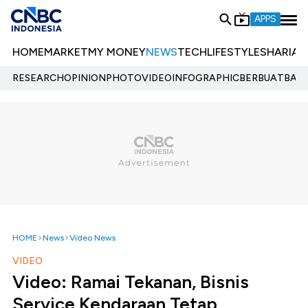
APPS
HOME
MARKET
MY MONEY
NEWS
TECH
LIFESTYLE
SHARIA
E
RESEARCH
OPINION
PHOTO
VIDEO
INFOGRAPHIC
BERBUATBAIK.
HOME
News
Video News
VIDEO
Video: Ramai Tekanan, Bisnis
Service Kendaraan Tetap