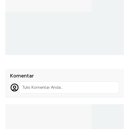
Komentar
Tulis Komentar Anda...