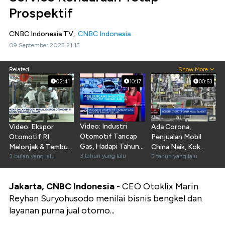
Prospektif
CNBC Indonesia TV,
CNBC Indonesia
09 September 2025 21:15
Related
Show More
02:41
10:17
00:53
Video: Industri
Video: Ekspor
Ada Corona,
Otomotif Tancap
Otomotif RI
Penjualan Mobil
Gas, Hadapi Tahun
Melonjak & Tembus
China Naik, Kok
'Gelap'
3 tahun yang lalu
Penjualan 500 Ribu
3 bulan yang lalu
Bisa?
5 tahun yang lalu
Unit
Jakarta, CNBC Indonesia
- CEO Otoklix Marin
Reyhan Suryohusodo menilai bisnis bengkel dan
layanan purna jual otomo...