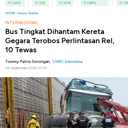
1.04
%
1.5
%
1.81
%
1.88
%
1.3
HOME
News
Berita
INTERNASIONAL
Bus Tingkat Dihantam Kereta
Gegara Terobos Perlintasan Rel,
10 Tewas
Tommy Patrio Sorongan,
CNBC Indonesia
09 September 2025 07:10