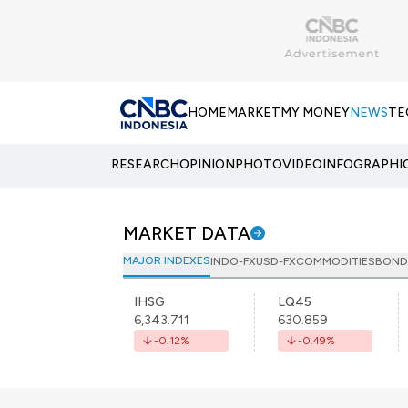
HOME
MARKET
MY MONEY
NEWS
TE
RESEARCH
OPINION
PHOTO
VIDEO
INFOGRAPHI
MARKET DATA
MAJOR INDEXES
INDO-FX
USD-FX
COMMODITIES
BOND
IHSG
LQ45
6,343.711
630.859
-0.12
%
-0.49
%