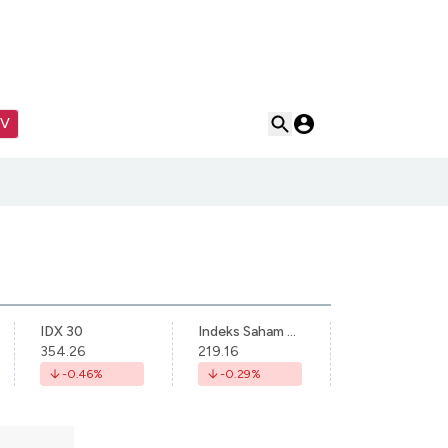
TV
IDX 30
Indeks Saham Syariah Indonesia
354.26
219.16
-0.46
%
-0.29
%