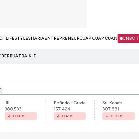
CH
LIFESTYLE
SHARIA
ENTREPRENEUR
CUAP CUAP CUAN
CNBC 
C
BERBUATBAIK.ID
S
JII
Pefindo i-Grade
Sri-Kehati
380.533
157.424
307.881
-0.68
%
-0.41
%
-0.02
%