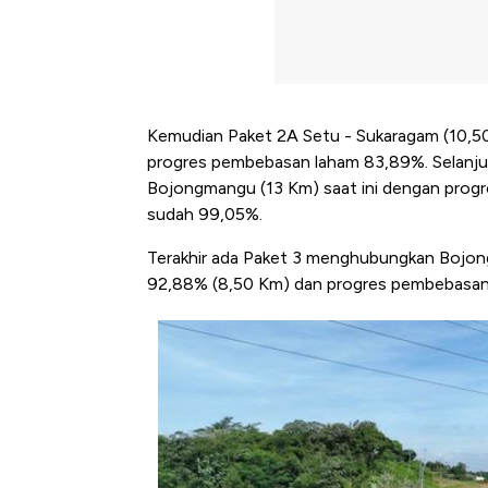
Kemudian Paket 2A Setu - Sukaragam (10,5
progres pembebasan laham 83,89%. Selanj
Bojongmangu (13 Km) saat ini dengan prog
sudah 99,05%.
Terakhir ada Paket 3 menghubungkan Bojon
92,88% (8,50 Km) dan progres pembebasan
Bangkit dari Kubur! Bisnis