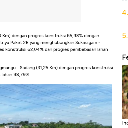
4.
5.
0 Km) dengan progres konstruksi 65,98% dengan
utnya Paket 2B yang menghubungkan Sukaragam -
res konstruksi 62,04% dan progres pembebasan lahan
F
gmangu - Sadang (31,25 Km) dengan progres konstruksi
 lahan 98,79%.
 Furniture &
Industri Susu Jadi Bintang Baru Ekonom