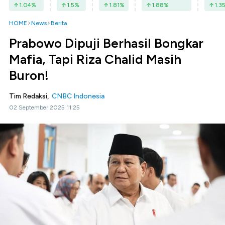
1.04
%
1.5
%
1.81
%
1.88
%
1.3
HOME
News
Berita
Prabowo Dipuji Berhasil Bongkar
Mafia, Tapi Riza Chalid Masih
Buron!
Tim Redaksi,
CNBC Indonesia
02 September 2025 11:25