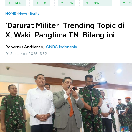
1.04
%
1.5
%
1.81
%
1.88
%
1.3
HOME
News
Berita
'Darurat Militer' Trending Topic di
X, Wakil Panglima TNI Bilang ini
Robertus Andrianto,
CNBC Indonesia
01 September 2025 13:52