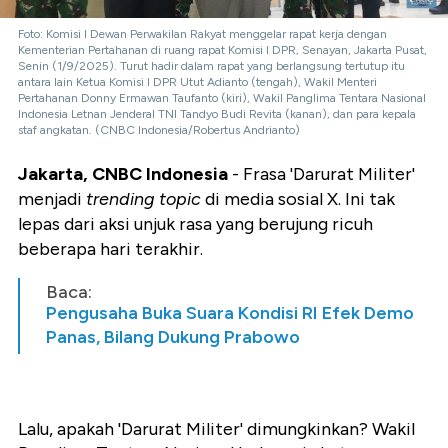
Foto: Komisi I Dewan Perwakilan Rakyat menggelar rapat kerja dengan
Kementerian Pertahanan di ruang rapat Komisi I DPR, Senayan, Jakarta Pusat,
Senin (1/9/2025). Turut hadir dalam rapat yang berlangsung tertutup itu
antara lain Ketua Komisi I DPR Utut Adianto (tengah), Wakil Menteri
Pertahanan Donny Ermawan Taufanto (kiri), Wakil Panglima Tentara Nasional
Indonesia Letnan Jenderal TNI Tandyo Budi Revita (kanan), dan para kepala
staf angkatan. (CNBC Indonesia/Robertus Andrianto)
Jakarta, CNBC Indonesia
- Frasa 'Darurat Militer'
menjadi
trending topic
di media sosial X. Ini tak
lepas dari aksi unjuk rasa yang berujung ricuh
beberapa hari terakhir.
Baca:
Pengusaha Buka Suara Kondisi RI Efek Demo
Panas, Bilang Dukung Prabowo
Lalu, apakah 'Darurat Militer' dimungkinkan? Wakil