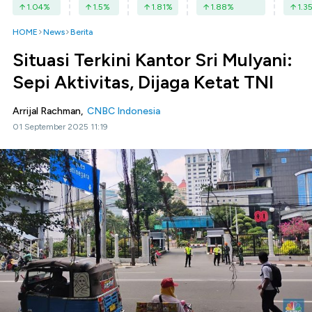
1.04
%
1.5
%
1.81
%
1.88
%
1.3
HOME
News
Berita
Situasi Terkini Kantor Sri Mulyani:
Sepi Aktivitas, Dijaga Ketat TNI
Arrijal Rachman,
CNBC Indonesia
01 September 2025 11:19