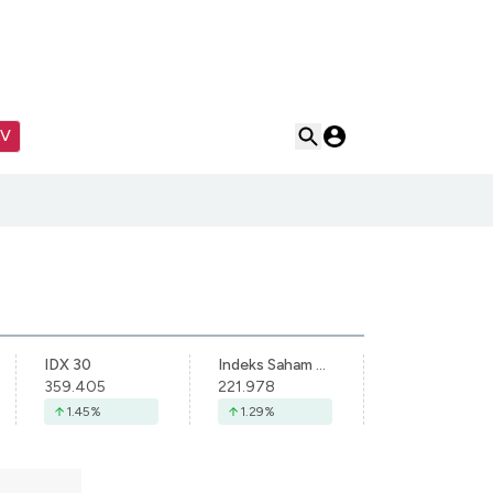
TV
IDX 30
Indeks Saham Syariah Indonesia
359.405
221.978
1.45
%
1.29
%