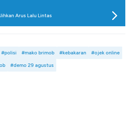
lihkan Arus Lalu Lintas
#polisi
#mako brimob
#kebakaran
#ojek online
mob
#demo 29 agustus