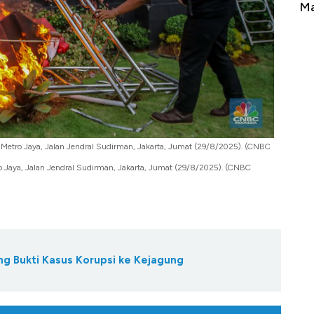
erbahaya
Mana yang Cuannya Paling Menyala?
Pe
 Metro Jaya, Jalan Jendral Sudirman, Jakarta, Jumat (29/8/2025). (CNBC
 Jaya, Jalan Jendral Sudirman, Jakarta, Jumat (29/8/2025). (CNBC
g Bukti Kasus Korupsi ke Kejagung