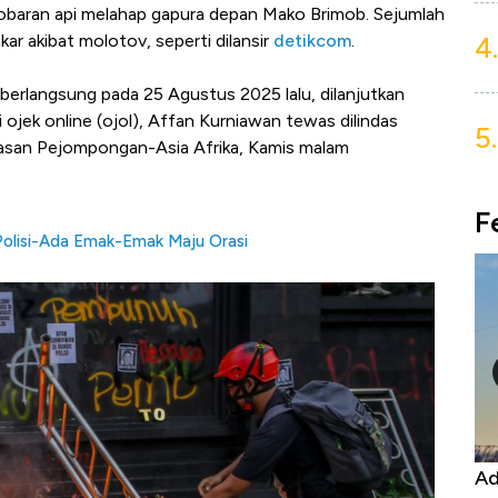
 kobaran api melahap gapura depan Mako Brimob. Sejumlah
4.
ar akibat molotov, seperti dilansir
detikcom
.
 berlangsung pada 25 Agustus 2025 lalu, dilanjutkan
jek online (ojol), Affan Kurniawan tewas dilindas
5.
awasan Pejompongan-Asia Afrika, Kamis malam
F
Polisi-Ada Emak-Emak Maju Orasi
Harga
Adu Panas Kinerja Emiten Minyak RI,
10