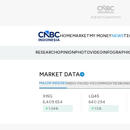
HOME
MARKET
MY MONEY
NEWS
TE
RESEARCH
OPINION
PHOTO
VIDEO
INFOGRAPHI
MARKET DATA
MAJOR INDEXES
INDO-FX
USD-FX
COMMODITIES
BOND
IHSG
LQ45
6,409.654
640.294
1.04
%
1.5
%