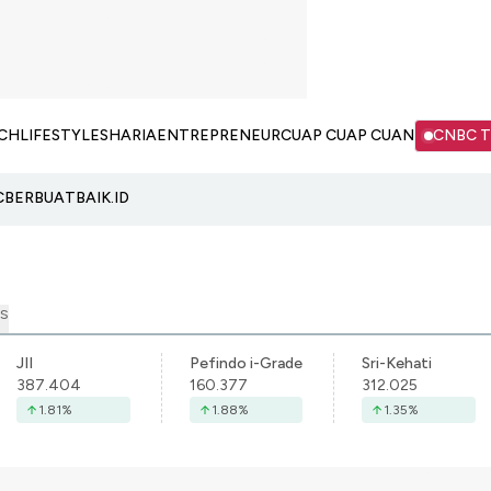
CH
LIFESTYLE
SHARIA
ENTREPRENEUR
CUAP CUAP CUAN
CNBC 
C
BERBUATBAIK.ID
S
JII
Pefindo i-Grade
Sri-Kehati
387.404
160.377
312.025
1.81
%
1.88
%
1.35
%