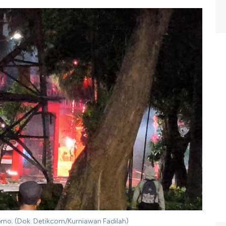
emo. (Dok. Detikcom/Kurniawan Fadilah)