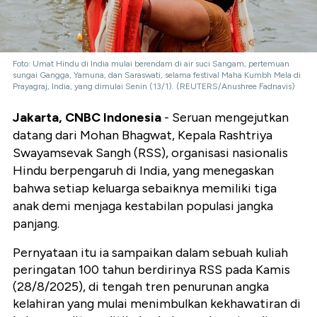
Foto: Umat Hindu di India mulai berendam di air suci Sangam, pertemuan
sungai Gangga, Yamuna, dan Saraswati, selama festival Maha Kumbh Mela di
Prayagraj, India, yang dimulai Senin (13/1). (REUTERS/Anushree Fadnavis)
Jakarta, CNBC Indonesia
- Seruan mengejutkan
datang dari Mohan Bhagwat, Kepala Rashtriya
Swayamsevak Sangh (RSS), organisasi nasionalis
Hindu berpengaruh di India, yang menegaskan
bahwa setiap keluarga sebaiknya memiliki tiga
anak demi menjaga kestabilan populasi jangka
panjang.
Pernyataan itu ia sampaikan dalam sebuah kuliah
peringatan 100 tahun berdirinya RSS pada Kamis
(28/8/2025), di tengah tren penurunan angka
kelahiran yang mulai menimbulkan kekhawatiran di