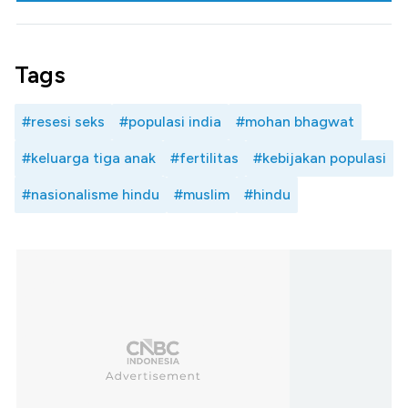
Tags
#resesi seks
#populasi india
#mohan bhagwat
#keluarga tiga anak
#fertilitas
#kebijakan populasi
#nasionalisme hindu
#muslim
#hindu