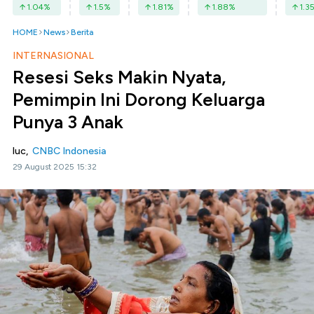
1.04
%
1.5
%
1.81
%
1.88
%
1.3
HOME
News
Berita
INTERNASIONAL
Resesi Seks Makin Nyata,
Pemimpin Ini Dorong Keluarga
Punya 3 Anak
luc,
CNBC Indonesia
29 August 2025 15:32